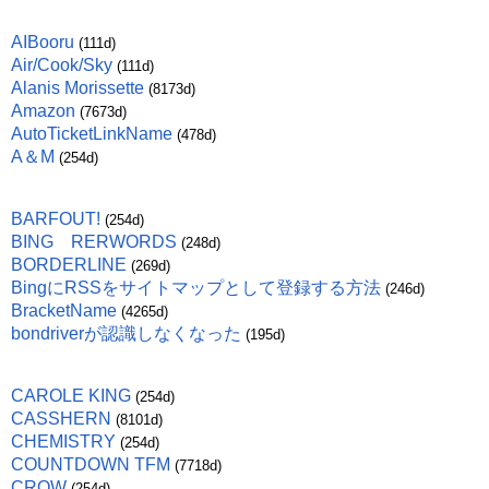
AIBooru
(111d)
Air/Cook/Sky
(111d)
Alanis Morissette
(8173d)
Amazon
(7673d)
AutoTicketLinkName
(478d)
A＆M
(254d)
BARFOUT!
(254d)
BING RERWORDS
(248d)
BORDERLINE
(269d)
BingにRSSをサイトマップとして登録する方法
(246d)
BracketName
(4265d)
bondriverが認識しなくなった
(195d)
CAROLE KING
(254d)
CASSHERN
(8101d)
CHEMISTRY
(254d)
COUNTDOWN TFM
(7718d)
CROW
(254d)