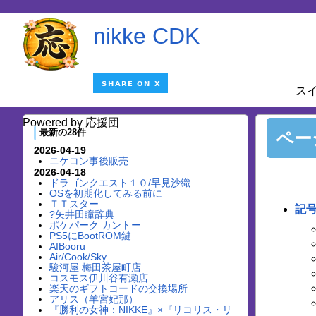
nikke CDK
ス
Powered by 応援団
最新の28件
ペー
2026-04-19
ニケコン事後販売
2026-04-18
ドラゴンクエスト１０/早見沙織
OSを初期化してみる前に
ＴＴスター
記
?矢井田瞳辞典
ポケパーク カントー
PS5にBootROM鍵
AIBooru
Air/Cook/Sky
駿河屋 梅田茶屋町店
コスモス伊川谷有瀬店
楽天のギフトコードの交換場所
アリス（羊宮妃那）
『勝利の女神：NIKKE』×『リコリス・リ