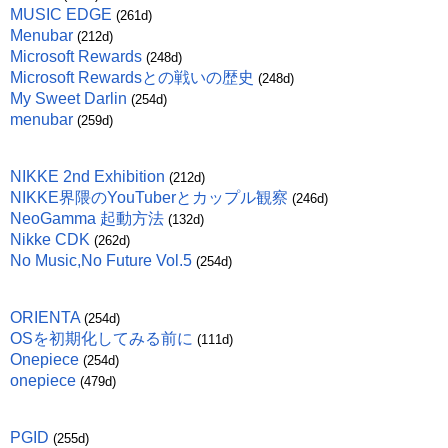
MUSIC EDGE
(261d)
Menubar
(212d)
Microsoft Rewards
(248d)
Microsoft Rewardsとの戦いの歴史
(248d)
My Sweet Darlin
(254d)
menubar
(259d)
NIKKE 2nd Exhibition
(212d)
NIKKE界隈のYouTuberとカップル観察
(246d)
NeoGamma 起動方法
(132d)
Nikke CDK
(262d)
No Music,No Future Vol.5
(254d)
ORIENTA
(254d)
OSを初期化してみる前に
(111d)
Onepiece
(254d)
onepiece
(479d)
PGID
(255d)