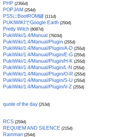
PHP
(2356d)
POPJAM
(254d)
PS5にBootROM鍵
(111d)
PUKIWIKIでGoogle Earth
(250d)
Pretty Witch
(8087d)
PukiWiki/1.4/Manual
(7603d)
PukiWiki/1.4/Manual/Plugin
(255d)
PukiWiki/1.4/Manual/Plugin/A-D
(255d)
PukiWiki/1.4/Manual/Plugin/E-G
(255d)
PukiWiki/1.4/Manual/Plugin/H-K
(255d)
PukiWiki/1.4/Manual/Plugin/L-N
(255d)
PukiWiki/1.4/Manual/Plugin/O-R
(255d)
PukiWiki/1.4/Manual/Plugin/S-U
(255d)
PukiWiki/1.4/Manual/Plugin/V-Z
(255d)
quote of the day
(253d)
RCS
(259d)
REQUIEM AND SILENCE
(215d)
Rainman
(254d)