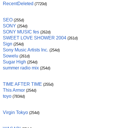
RecentDeleted
(7720d)
SEO
(255d)
SONY
(254d)
SONY MUSIC fes
(262d)
SWEET LOVE SHOWER 2004
(261d)
Sign
(254d)
Sony Music Artists Inc.
(254d)
Sowelu
(261d)
Sugar High
(254d)
summer radio mix
(254d)
TIME AFTER TIME
(255d)
This Armor
(254d)
toyo
(7834d)
Virgin Tokyo
(254d)