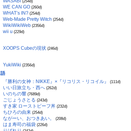
WASABI
(254d)
WE CAN GO
(260d)
WHAT's IN?
(254d)
Web-Made Pretty Witch
(254d)
WikiWikiWeb
(2356d)
wii u
(229d)
XOOPS Cubeの現状
(246d)
YukiWiki
(2356d)
本語
『勝利の女神：NIKKE』×『リコリス・リコイル』
(111d)
いい日旅立ち・西へ
(262d)
いのちの響
(7689d)
ごじょうさとる
(243d)
すき家 ローストビーフ丼
(232d)
ちひろの由来
(254d)
ながーい、おつきあい。
(208d)
はま寿司の福袋
(226d)
りばれり
(242d)