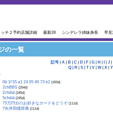
イッチ２予約店舗詳細
最新28
シンデレラ姉妹身長
早見
ジの一覧
記号
|
A
|
B
|
C
|
D
|
F
|
G
|
H
|
I
|
J
|
Q
|
R
|
S
|
T
|
V
|
W
|
X
|
Y
号
0b 1f 55 a1 24 05 40 73 e2
(183d)
2chBBS
(254d)
2chdat
(245d)
5chdat
(245d)
75万円分のお好きなカードをどうぞ
(111d)
?矢井田瞳辞典
(111d)