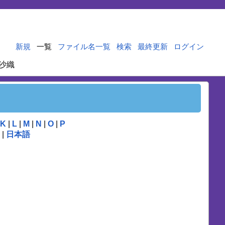
新規
一覧
ファイル名一覧
検索
最終更新
ログイン
沙織
K
|
L
|
M
|
N
|
O
|
P
|
日本語