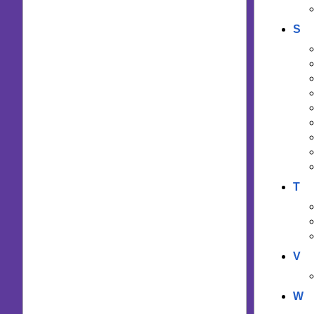
S
T
V
W