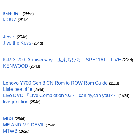
IGNORE
(255d)
IJOUZ
(251d)
Jewel
(254d)
Jive the Keys
(254d)
K-MIX 20th Anniversary 鬼束ちひろ SPECIAL LIVE
(254d)
KENWOOD
(254d)
Lenovo Y700 Gen 3 CN Rom to ROW Rom Guide
(111d)
Little beat rifle
(254d)
Live DVD 「Live Completion ‘03～i can fly,can you?～
(152d)
live-junction
(254d)
MBS
(254d)
ME AND MY DEVIL
(254d)
MTWB
(262d)