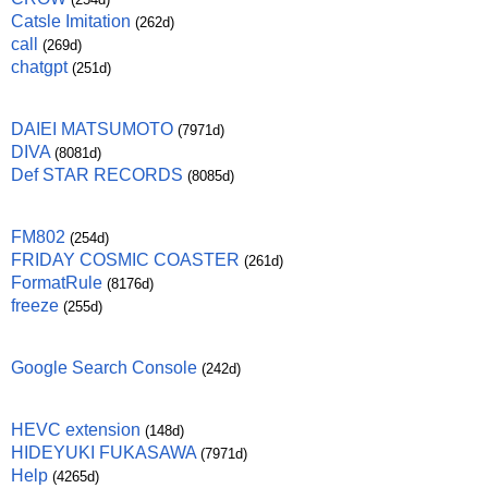
Catsle Imitation
(262d)
call
(269d)
chatgpt
(251d)
DAIEI MATSUMOTO
(7971d)
DIVA
(8081d)
Def STAR RECORDS
(8085d)
FM802
(254d)
FRIDAY COSMIC COASTER
(261d)
FormatRule
(8176d)
freeze
(255d)
Google Search Console
(242d)
HEVC extension
(148d)
HIDEYUKI FUKASAWA
(7971d)
Help
(4265d)