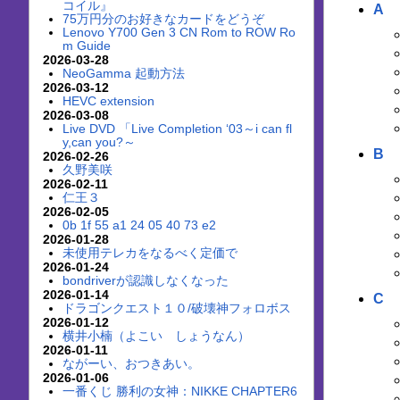
コイル』
A
75万円分のお好きなカードをどうぞ
Lenovo Y700 Gen 3 CN Rom to ROW Ro
m Guide
2026-03-28
NeoGamma 起動方法
2026-03-12
HEVC extension
2026-03-08
Live DVD 「Live Completion ‘03～i can fl
y,can you?～
B
2026-02-26
久野美咲
2026-02-11
仁王３
2026-02-05
0b 1f 55 a1 24 05 40 73 e2
2026-01-28
未使用テレカをなるべく定価で
2026-01-24
bondriverが認識しなくなった
2026-01-14
C
ドラゴンクエスト１０/破壊神フォロボス
2026-01-12
横井小楠（よこい しょうなん）
2026-01-11
ながーい、おつきあい。
2026-01-06
一番くじ 勝利の女神：NIKKE CHAPTER6