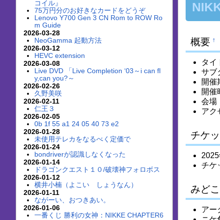
コイル』
NIKK
75万円分のお好きなカードをどうぞ
Lenovo Y700 Gen 3 CN Rom to ROW Ro
m Guide
2026-03-28
NeoGamma 起動方法
概要
†
2026-03-12
HEVC extension
タイト
2026-03-08
Live DVD 「Live Completion ‘03～i can fl
サブタ
y,can you?～
開催
2026-02-26
開催時
久野美咲
2026-02-11
会場：
仁王３
アク
2026-02-05
0b 1f 55 a1 24 05 40 73 e2
2026-01-28
チケッ
未使用テレカをなるべく定価で
2026-01-24
bondriverが認識しなくなった
20
2026-01-14
チケ
ドラゴンクエスト１０/破壊神フォロボス
2026-01-12
横井小楠（よこい しょうなん）
みどこ
2026-01-11
ながーい、おつきあい。
2026-01-06
アー
一番くじ 勝利の女神：NIKKE CHAPTER6
ニケ