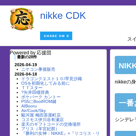
nikke CDK
ス
Powered by 応援団
最新の28件
NIKK
2026-04-19
ニケコン事後販売
2026-04-18
ドラゴンクエスト１０/早見沙織
nikkeの
OSを初期化してみる前に
ＴＴスター
?矢井田瞳辞典
ポケパーク カントー
一番
PS5にBootROM鍵
AIBooru
Air/Cook/Sky
駿河屋 梅田茶屋町店
シンデレ
コスモス伊川谷有瀬店
楽天のギフトコードの交換場所
アリス（羊宮妃那）
『勝利の女神：NIKKE』×『リコリス・リ