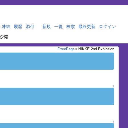
凍結
履歴
添付
新規
一覧
検索
最終更新
ログイン
沙織
FrontPage
>
NIKKE 2nd Exhibition
↑
↑