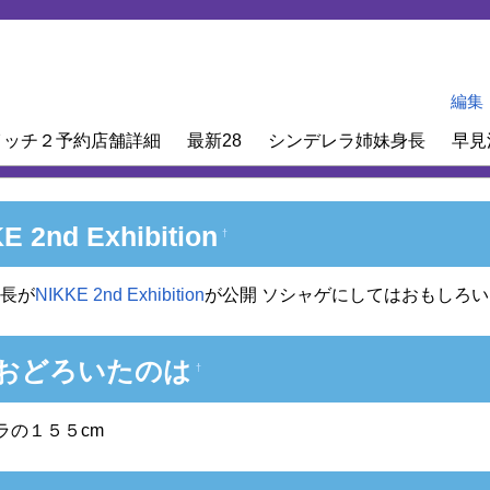
編集
イッチ２予約店舗詳細
最新28
シンデレラ姉妹身長
早見
E 2nd Exhibition
†
身長が
NIKKE 2nd Exhibition
が公開 ソシャゲにしてはおもしろい
おどろいたのは
†
ラの１５５cm