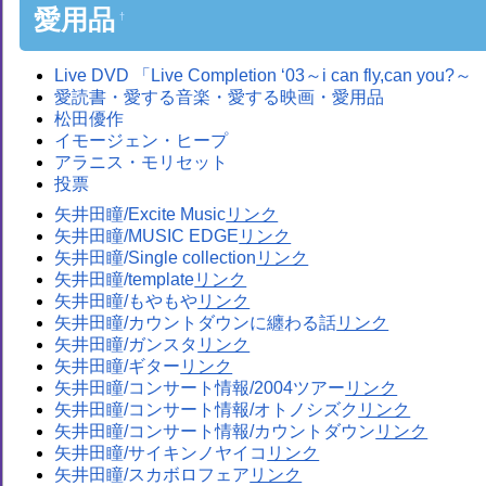
愛用品
†
Live DVD 「Live Completion ‘03～i can fly,can you?～
愛読書・愛する音楽・愛する映画・愛用品
松田優作
イモージェン・ヒープ
アラニス・モリセット
投票
矢井田瞳/Excite Music
矢井田瞳/MUSIC EDGE
矢井田瞳/Single collection
矢井田瞳/template
矢井田瞳/もやもや
矢井田瞳/カウントダウンに纏わる話
矢井田瞳/ガンスタ
矢井田瞳/ギター
矢井田瞳/コンサート情報/2004ツアー
矢井田瞳/コンサート情報/オトノシズク
矢井田瞳/コンサート情報/カウントダウン
矢井田瞳/サイキンノヤイコ
矢井田瞳/スカボロフェア