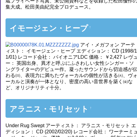
蔵プライベート写真、未公開資料などを収録した松田優作
集大成。松田美由紀完全プロデュース。
イモージェン・ヒープ
†
アイ・メガフォン アーテ
ィスト： イモージェン・ヒープ エディション： CD (1998/
1/01) レコード会社： パイオニアLDC 価格： ￥2,427 レヴ
ー： 英国出身、異才と呼ぶにふさわしい女性シンガー・ソ
ングライターのデビュー作。凝ったサウンドから切迫感が
わる㈰、表現力に満ちたヴォーカルの個性が活きる㈫、ヴ
ーカルと演奏が一体となり、密度の高い音世界を築く㈮な
ど、オリジナリティ十分。
アラニス・モリセット
†
Under Rug Swept アーティスト： アラニス・モリセット エ
ディション： CD (2002/02/20) レコード会社： ワーナーミ