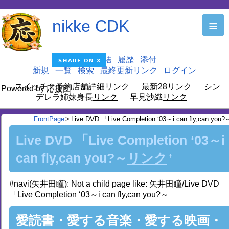
nikke CDK
≡
編集
凍結
履歴
添付
新規
一覧
検索
最終更新
ログイン
スイッチ２予約店舗詳細
最新28
シン
Powered by 応援団
デレラ姉妹身長
早見沙織
FrontPage
>
Live DVD 「Live Completion ‘03～i can fly,can you?
Live DVD 「Live Completion ‘03～i
can fly,can you?～
†
#navi(矢井田瞳): Not a child page like: 矢井田瞳/Live DVD
「Live Completion ‘03～i can fly,can you?～
愛読書・愛する音楽・愛する映画・