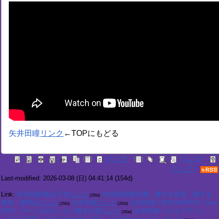
矢井田瞳
←TOPにもどる
Last-modified: 2026-03-08 (日) 04:41:14
(154d)
Link:
矢井田瞳/曲は子供
矢井田瞳/愛読書・愛する音楽・愛する
(256d)
映画・愛用品
矢井田瞳
矢井田瞳 / BIOGRAPHY / Live
(256d)
(263d)
DVD サークルKサンクス限定仕様
矢井田瞳 バイオグラフィ
(263d)