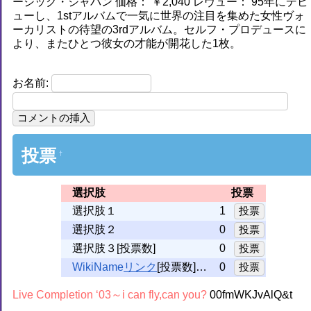
ージック・ジャパン 価格： ￥2,040 レヴュー： 95年にデビ
ューし、1stアルバムで一気に世界の注目を集めた女性ヴォ
ーカリストの待望の3rdアルバム。セルフ・プロデュースに
より、またひとつ彼女の才能が開花した1枚。
お名前:
投票
†
選択肢
投票
選択肢１
1
選択肢２
0
選択肢３[投票数]
0
WikiName
[投票数]…
0
Live Completion ‘03～i can fly,can you?
00fmWKJvAlQ&t