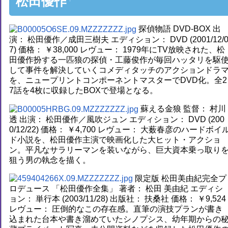
松田優作
探偵物語 DVD-BOX 出
演： 松田優作／成田三樹夫 エディション： DVD (2001/12/
7) 価格： ￥38,000 レヴュー： 1979年にTV放映された、松
田優作扮する一匹狼の探偵・工藤俊作が毎回ハッタリを駆
して事件を解決していくコメディタッチのアクションドラ
を、ニュープリントコンポーネントマスターでDVD化。全2
7話を4枚に収録したBOXで登場となる。
蘇える金狼 監督： 村川
透 出演： 松田優作／風吹ジュン エディション： DVD (200
0/12/22) 価格： ￥4,700 レヴュー： 大薮春彦のハードボイ
ド小説を、松田優作主演で映画化した大ヒット・アクショ
ン。平凡なサラリーマンを装いながら、巨大資本乗っ取り
狙う男の執念を描く。
限定版 松田美由紀完全プ
ロデュース 「松田優作全集」 著者： 松田 美由紀 エディシ
ョン： 単行本 (2003/11/28) 出版社： 扶桑社 価格： ￥9,524
レヴュー： 圧倒的なこの存在感。直筆の演技プランが書き
込まれた台本や書き溜めていたシノプシス、幼年期からの