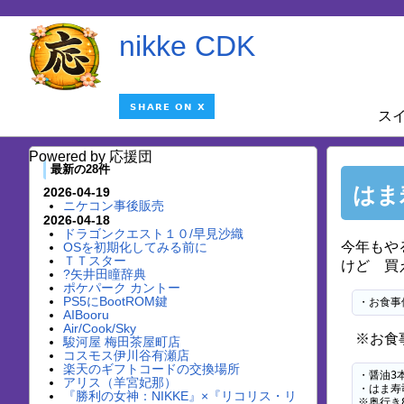
nikke CDK
ス
Powered by 応援団
最新の28件
はま
2026-04-19
ニケコン事後販売
2026-04-18
ドラゴンクエスト１０/早見沙織
今年もや
OSを初期化してみる前に
ＴＴスター
けど 買
?矢井田瞳辞典
ポケパーク カントー
PS5にBootROM鍵
・お食事
AIBooru
Air/Cook/Sky
※お食事
駿河屋 梅田茶屋町店
コスモス伊川谷有瀬店
楽天のギフトコードの交換場所
・醤油3
アリス（羊宮妃那）
・はま寿
『勝利の女神：NIKKE』×『リコリス・リ
※奥行き8.