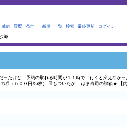
凍結
履歴
添付
新規
一覧
検索
最終更新
ログイン
沙織
日だったけど 予約の取れる時間が１１時で 行くと変えなかっ
の券（５００円X6枚） 皿もついたか はま寿司の福箱★ 【