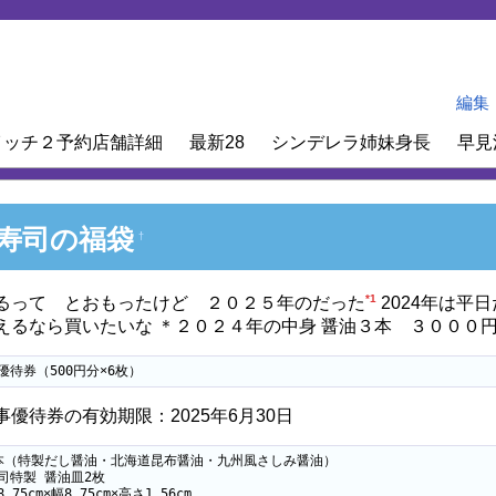
編集
イッチ２予約店舗詳細
最新28
シンデレラ姉妹身長
早見
寿司の福袋
†
*1
るって とおもったけど ２０２５年のだった
2024年は平
えるなら買いたいな ＊２０２４年の中身 醤油３本 ３０００円
優待券（500円分×6枚）
優待券の有効期限：2025年6月30日
本（特製だし醤油・北海道昆布醤油・九州風さしみ醤油）

司特製 醤油皿2枚

75cm×幅8.75cm×高さ1.56cm
