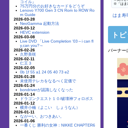
コイル』
※「はま
75万円分のお好きなカードをどうぞ
Lenovo Y700 Gen 3 CN Rom to ROW Ro
m Guide
はま寿
2026-03-28
NeoGamma 起動方法
2026-03-12
HEVC extension
トピ
2026-03-08
Live DVD 「Live Completion ‘03～i can fl
y,can you?～
2026-02-26
バーナー
久野美咲
2026-02-11
仁王３
2026-02-05
0b 1f 55 a1 24 05 40 73 e2
2026-01-28
未使用テレカをなるべく定価で
2026-01-24
bondriverが認識しなくなった
2026-01-14
ドラゴンクエスト１０/破壊神フォロボス
2026-01-12
横井小楠（よこい しょうなん）
2026-01-11
ながーい、おつきあい。
2026-01-06
一番くじ 勝利の女神：NIKKE CHAPTER6