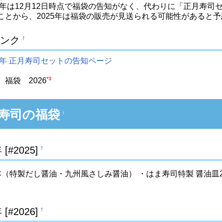
25年は12月12日時点で福袋の告知がなく、代わりに「正月寿
ことから、2025年は福袋の販売が見送られる可能性があると
ンク
†
25年 正月寿司セットの告知ページ
*3
福袋 2026
寿司の福袋
†
 [#2025]
†
（特製だし醤油・九州風さしみ醤油） ・はま寿司特製 醤油皿2枚 
 [#2026]
†