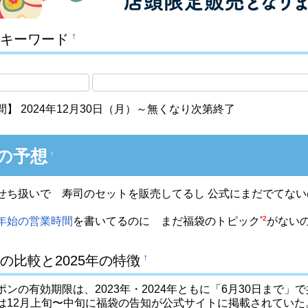
キーワード
†
】 2024年12月30日（月）～無くなり次第終了
の予想
†
せち扱いで 寿司のセットを販売してるし 公式にまだでてな
*2
年始の営業時間
を書いてるのに まだ福袋のトピック
がない
の比較と2025年の特徴
†
ポンの有効期限は、2023年・2024年ともに「6月30日まで」
は12月上旬〜中旬に福袋の告知が公式サイトに掲載されていた