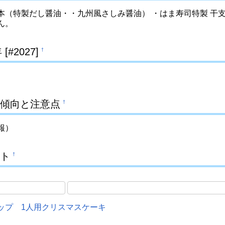
（特製だし醤油・・九州風さしみ醤油） ・はま寿司特製 干支皿1枚
ん。
 [#2027]
†
傾向と注意点
†
報）
ト
†
ップ 1人用クリスマスケーキ