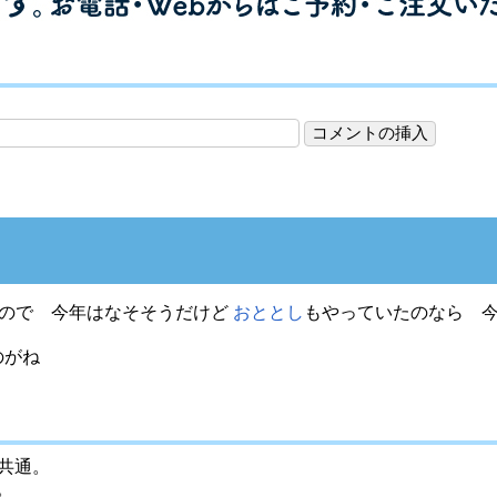
いので 今年はなそそうだけど
おととし
もやっていたのなら 
のがね
で共通。
。