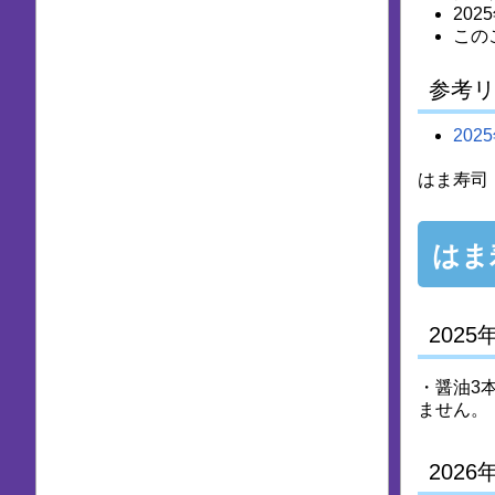
20
この
参考リ
20
はま寿司 
はま
2025年
・醤油3本
ません。
2026年