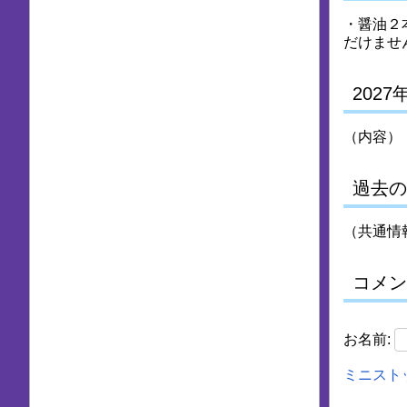
・醤油２本
だけませ
2027年
（内容）
過去の
（共通情
コメン
お名前:
ミニスト