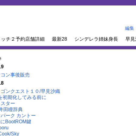
編集
イッチ２予約店舗詳細
最新28
シンデレラ姉妹身長
早見
件
19
ケコン事後販売
18
ラゴンクエスト１０/早見沙織
Sを初期化してみる前に
Ｔスター
井田瞳辞典
パーク カントー
5にBootROM鍵
ooru
/Cook/Sky