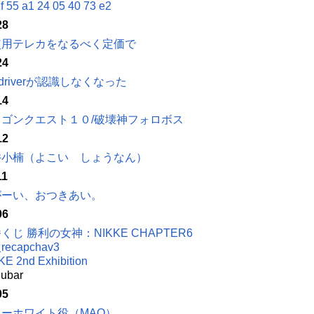
f 55 a1 24 05 40 73 e2
28
使用テレカをなるべく定価で
24
ndriverが認識しなくなった
14
ラゴンクエスト１０/破壊神フォロボス
12
井小楠（よこい しょうなん）
11
がーい、おつきあい。
06
くじ 勝利の女神：NIKKE CHAPTER6
ecapchav3
KE 2nd Exhibition
ubar
05
ノーホワイト役（MAO）