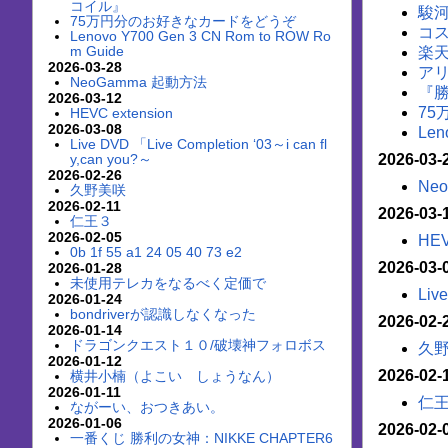
コイル』
駿河
75万円分のお好きなカードをどうぞ
コ
Lenovo Y700 Gen 3 CN Rom to ROW Ro
m Guide
楽
2026-03-28
ア
NeoGamma 起動方法
『勝
2026-03-12
7
HEVC extension
2026-03-08
Len
Live DVD 「Live Completion ‘03～i can fl
y,can you?～
2026-03-
2026-02-26
Ne
久野美咲
2026-02-11
2026-03-
仁王３
2026-02-05
HEV
0b 1f 55 a1 24 05 40 73 e2
2026-03-
2026-01-28
未使用テレカをなるべく定価で
Liv
2026-01-24
bondriverが認識しなくなった
2026-02-
2026-01-14
ドラゴンクエスト１０/破壊神フォロボス
久
2026-01-12
2026-02-
横井小楠（よこい しょうなん）
2026-01-11
仁
ながーい、おつきあい。
2026-01-06
2026-02-
一番くじ 勝利の女神：NIKKE CHAPTER6