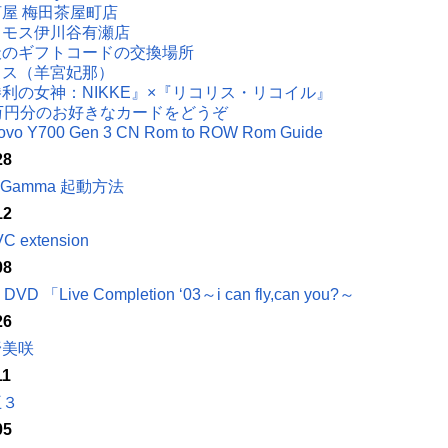
屋 梅田茶屋町店
スモス伊川谷有瀬店
天のギフトコードの交換場所
リス（羊宮妃那）
利の女神：NIKKE』×『リコリス・リコイル』
5万円分のお好きなカードをどうぞ
ovo Y700 Gen 3 CN Rom to ROW Rom Guide
28
oGamma 起動方法
12
C extension
08
e DVD 「Live Completion ‘03～i can fly,can you?～
26
野美咲
11
王３
05