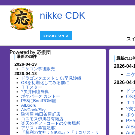
nikke CDK
ス
Powered by 応援団
最新の28件
最新の33
2026-04-19
2026-04-
ニケコン事後販売
2026-04-18
ニ
ドラゴンクエスト１０/早見沙織
2026-04-
OSを初期化してみる前に
ＴＴスター
ド
?矢井田瞳辞典
ポケパーク カントー
O
PS5にBootROM鍵
Ｔ
AIBooru
?矢
Air/Cook/Sky
駿河屋 梅田茶屋町店
ポケ
コスモス伊川谷有瀬店
PS
楽天のギフトコードの交換場所
AIB
アリス（羊宮妃那）
『勝利の女神：NIKKE』×『リコリス・リ
Air