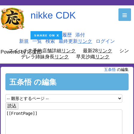
nikke CDK
≡
編集
履歴
添付
新規
一覧
検索
最終更新
ログイン
スイッチ２予約店舗詳細
最新28
シン
Powered by 応援団
デレラ姉妹身長
早見沙織
五条悟
の編集
五条悟 の編集