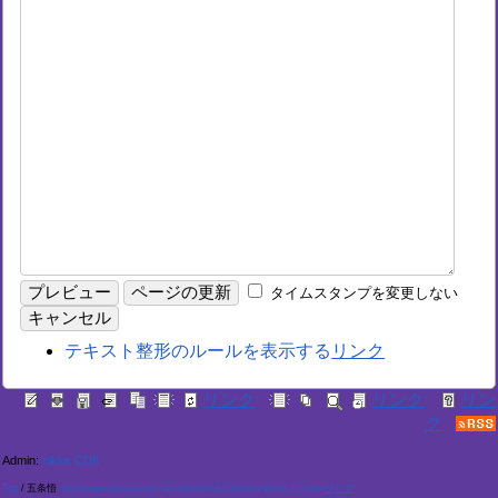
タイムスタンプを変更しない
テキスト整形のルールを表示する
Admin:
nikke CDK
Top
/
五条悟
http://neogamma.loader.jp/?%E4%BA%94%E6%9D%A1%E6%82%9F.html