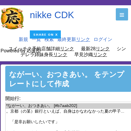
nikke CDK
≡
新規
一覧
検索
最終更新
ログイン
スイッチ２予約店舗詳細
最新28
シン
Powered by 応援団
デレラ姉妹身長
早見沙織
ながーい、おつきあい。 をテンプ
レートにして作成
開始行: