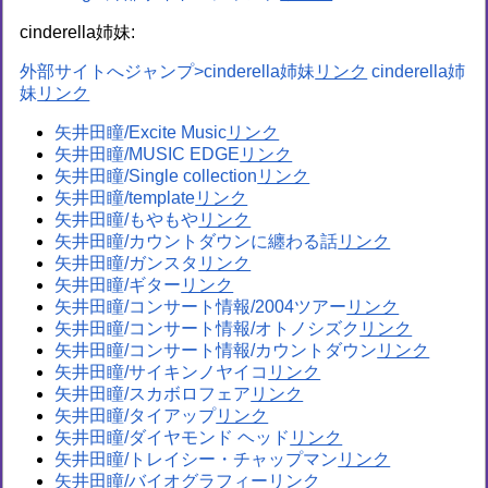
cinderella姉妹:
外部サイトへジャンプ>cinderella姉妹
cinderella姉
妹
矢井田瞳/Excite Music
矢井田瞳/MUSIC EDGE
矢井田瞳/Single collection
矢井田瞳/template
矢井田瞳/もやもや
矢井田瞳/カウントダウンに纏わる話
矢井田瞳/ガンスタ
矢井田瞳/ギター
矢井田瞳/コンサート情報/2004ツアー
矢井田瞳/コンサート情報/オトノシズク
矢井田瞳/コンサート情報/カウントダウン
矢井田瞳/サイキンノヤイコ
矢井田瞳/スカボロフェア
矢井田瞳/タイアップ
矢井田瞳/ダイヤモンド ヘッド
矢井田瞳/トレイシー・チャップマン
矢井田瞳/バイオグラフィー