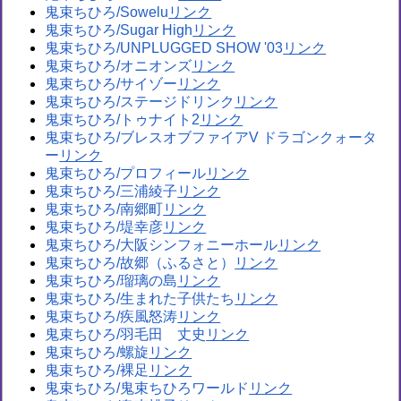
鬼束ちひろ/Sowelu
鬼束ちひろ/Sugar High
鬼束ちひろ/UNPLUGGED SHOW '03
鬼束ちひろ/オニオンズ
鬼束ちひろ/サイゾー
鬼束ちひろ/ステージドリンク
鬼束ちひろ/トゥナイト2
鬼束ちひろ/ブレスオブファイアV ドラゴンクォータ
ー
鬼束ちひろ/プロフィール
鬼束ちひろ/三浦綾子
鬼束ちひろ/南郷町
鬼束ちひろ/堤幸彦
鬼束ちひろ/大阪シンフォニーホール
鬼束ちひろ/故郷（ふるさと）
鬼束ちひろ/瑠璃の島
鬼束ちひろ/生まれた子供たち
鬼束ちひろ/疾風怒涛
鬼束ちひろ/羽毛田 丈史
鬼束ちひろ/螺旋
鬼束ちひろ/裸足
鬼束ちひろ/鬼束ちひろワールド