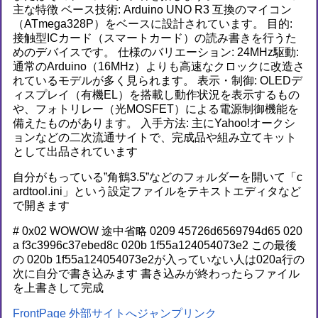
主な特徴 ベース技術: Arduino UNO R3 互換のマイコン
（ATmega328P）をベースに設計されています。 目的:
接触型ICカード（スマートカード）の読み書きを行うた
めのデバイスです。 仕様のバリエーション: 24MHz駆動:
通常のArduino（16MHz）よりも高速なクロックに改造さ
れているモデルが多く見られます。 表示・制御: OLEDデ
ィスプレイ（有機EL）を搭載し動作状況を表示するもの
や、フォトリレー（光MOSFET）による電源制御機能を
備えたものがあります。 入手方法: 主にYahoo!オークシ
ョンなどの二次流通サイトで、完成品や組み立てキット
として出品されています
自分がもっている”角鶴3.5”などのフォルダーを開いて「c
ardtool.ini」という設定ファイルをテキストエディタなど
で開きます
# 0x02 WOWOW 途中省略 0209 45726d6569794d65 020
a f3c3996c37ebed8c 020b 1f55a124054073e2 この最後
の 020b 1f55a124054073e2が入っていない人は020a行の
次に自分で書き込みます 書き込みが終わったらファイル
を上書きして完成
FrontPage
外部サイトへジャンプ