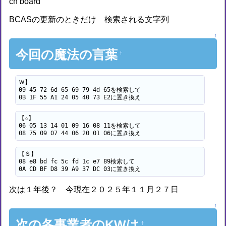
ch board
BCASの更新のときだけ 検索される文字列
↑
今回の魔法の言葉
†
Ｗ】

09 45 72 6d 65 69 79 4d 65を検索して

0B 1F 55 A1 24 05 40 73 E2に置き換え
【☆】

06 05 13 14 01 09 16 08 11を検索して

08 75 09 07 44 06 20 01 06に置き換え
【Ｓ】

08 e8 bd fc 5c fd 1c e7 89検索して

0A CD BF D8 39 A9 37 DC 03に置き換え
次は１年後？ 今現在２０２５年１１月２７日
↑
次の各事業者のKWは
†