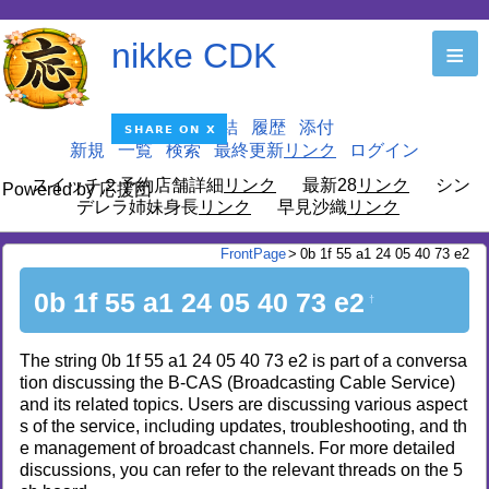
nikke CDK
≡
編集
凍結
履歴
添付
新規
一覧
検索
最終更新
ログイン
スイッチ２予約店舗詳細
最新28
シン
Powered by 応援団
デレラ姉妹身長
早見沙織
FrontPage
>
0b 1f 55 a1 24 05 40 73 e2
0b 1f 55 a1 24 05 40 73 e2
†
The string 0b 1f 55 a1 24 05 40 73 e2 is part of a conversa
tion discussing the B-CAS (Broadcasting Cable Service)
and its related topics. Users are discussing various aspect
s of the service, including updates, troubleshooting, and th
e management of broadcast channels. For more detailed
discussions, you can refer to the relevant threads on the 5