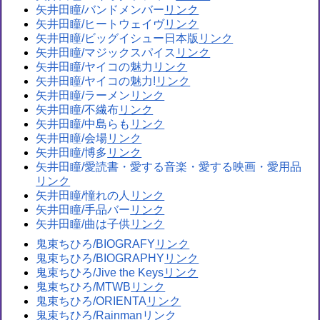
矢井田瞳/バンドメンバー
矢井田瞳/ヒートウェイヴ
矢井田瞳/ビッグイシュー日本版
矢井田瞳/マジックスパイス
矢井田瞳/ヤイコの魅力
矢井田瞳/ヤイコの魅力!
矢井田瞳/ラーメン
矢井田瞳/不繊布
矢井田瞳/中島らも
矢井田瞳/会場
矢井田瞳/博多
矢井田瞳/愛読書・愛する音楽・愛する映画・愛用品
矢井田瞳/憧れの人
矢井田瞳/手品バー
矢井田瞳/曲は子供
鬼束ちひろ/BIOGRAFY
鬼束ちひろ/BIOGRAPHY
鬼束ちひろ/Jive the Keys
鬼束ちひろ/MTWB
鬼束ちひろ/ORIENTA
鬼束ちひろ/Rainman