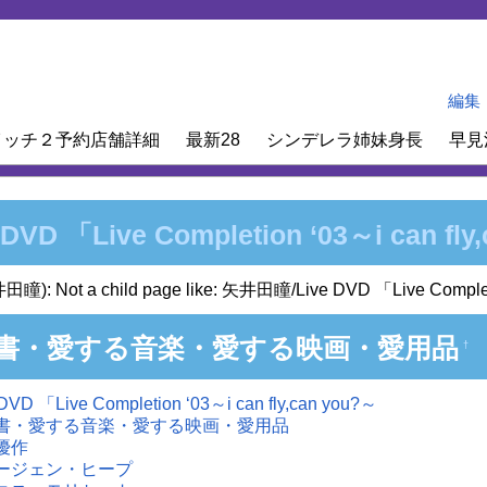
編集
イッチ２予約店舗詳細
最新28
シンデレラ姉妹身長
早見
 DVD 「Live Completion ‘03～i can fly
田瞳): Not a child page like: 矢井田瞳/Live DVD 「Live Completi
書・愛する音楽・愛する映画・愛用品
†
 DVD 「Live Completion ‘03～i can fly,can you?～
書・愛する音楽・愛する映画・愛用品
優作
ージェン・ヒープ