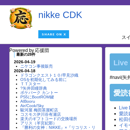
nikke CDK
ス
Powered by 応援団
最新の28件
Live
2026-04-19
ニケコン事後販売
2026-04-18
ドラゴンクエスト１０/早見沙織
#navi(矢井
OSを初期化してみる前に
ＴＴスター
?矢井田瞳辞典
愛読
ポケパーク カントー
PS5にBootROM鍵
AIBooru
Air/Cook/Sky
Live
駿河屋 梅田茶屋町店
愛読
コスモス伊川谷有瀬店
楽天のギフトコードの交換場所
松田
アリス（羊宮妃那）
イモ
『勝利の女神：NIKKE』×『リコリス・リ