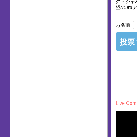
ク・ジャ
望の3r
お名前:
投票
Live Comp