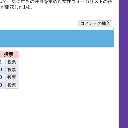
tアルバムで一気に世界の注目を集めた女性ヴォーカリストの待
能が開花した1枚。
↑
投票
1
0
0
0