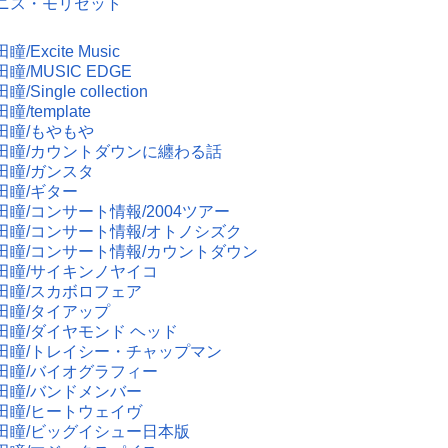
ニス・モリセット
/Excite Music
瞳/MUSIC EDGE
/Single collection
瞳/template
田瞳/もやもや
田瞳/カウントダウンに纏わる話
田瞳/ガンスタ
田瞳/ギター
田瞳/コンサート情報/2004ツアー
田瞳/コンサート情報/オトノシズク
田瞳/コンサート情報/カウントダウン
田瞳/サイキンノヤイコ
田瞳/スカボロフェア
田瞳/タイアップ
田瞳/ダイヤモンド ヘッド
田瞳/トレイシー・チャップマン
田瞳/バイオグラフィー
田瞳/バンドメンバー
田瞳/ヒートウェイヴ
田瞳/ビッグイシュー日本版