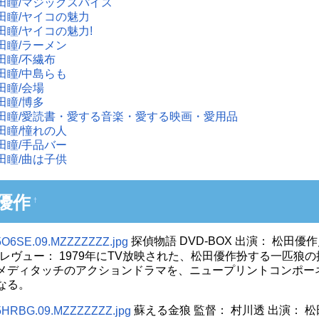
田瞳/マジックスパイス
田瞳/ヤイコの魅力
田瞳/ヤイコの魅力!
田瞳/ラーメン
田瞳/不繊布
田瞳/中島らも
田瞳/会場
田瞳/博多
田瞳/愛読書・愛する音楽・愛する映画・愛用品
田瞳/憧れの人
田瞳/手品バー
田瞳/曲は子供
優作
†
探偵物語 DVD-BOX 出演： 松田優作／
000 レヴュー： 1979年にTV放映された、松田優作扮する一
メディタッチのアクションドラマを、ニュープリントコンポーネン
なる。
蘇える金狼 監督： 村川透 出演： 松田優