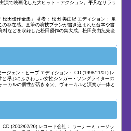
優作主演で映画化した大ヒット・アクション。平凡なサラリ
松田優作全集」 著者： 松田 美由紀 エディション： 単
： 圧倒的なこの存在感。直筆の演技プランが書き込まれた台本や書
資料などを収録した松田優作の集大成。松田美由紀完全
↑
ン・ヒープ エディション： CD (1998/11/01) レ
身、異才と呼ぶにふさわしい女性シンガー・ソングライターの
ォーカルの個性が活きる㈫、ヴォーカルと演奏が一体と
↑
CD (2002/02/20) レコード会社： ワーナーミュージッ