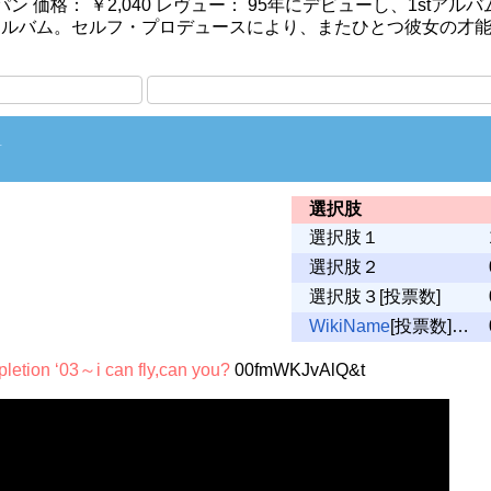
パン 価格： ￥2,040 レヴュー： 95年にデビューし、1s
dアルバム。セルフ・プロデュースにより、またひとつ彼女の才
†
選択肢
選択肢１
選択肢２
選択肢３[投票数]
WikiName
[投票数]…
letion ‘03～i can fly,can you?
00fmWKJvAlQ&t