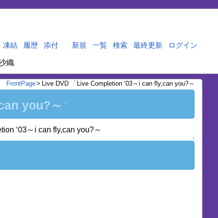
凍結
履歴
添付
新規
一覧
検索
最終更新
ログイン
沙織
FrontPage
>
Live DVD 「Live Completion ‘03～i can fly,can you?～
,can you?～
†
on ‘03～i can fly,can you?～
↑