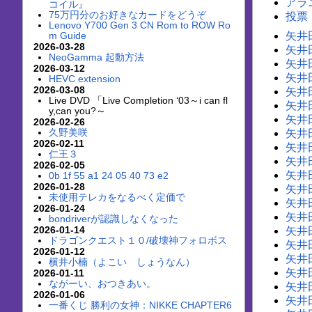
アラ
コイル』
75万円分のお好きなカードをどうぞ
投票
Lenovo Y700 Gen 3 CN Rom to ROW Ro
矢井田瞳
m Guide
2026-03-28
矢井田
NeoGamma 起動方法
矢井田瞳
2026-03-12
矢井田
HEVC extension
2026-03-08
矢井
Live DVD 「Live Completion ‘03～i can fl
矢井
y,can you?～
矢井
2026-02-26
久野美咲
矢井
2026-02-11
矢井
仁王３
矢井
2026-02-05
矢井
0b 1f 55 a1 24 05 40 73 e2
2026-01-28
矢井
未使用テレカをなるべく定価で
矢井
2026-01-24
矢井
bondriverが認識しなくなった
2026-01-14
矢井
ドラゴンクエスト１０/破壊神フォロボス
矢井
2026-01-12
矢井
横井小楠（よこい しょうなん）
矢井
2026-01-11
ながーい、おつきあい。
矢井
2026-01-06
矢井
一番くじ 勝利の女神：NIKKE CHAPTER6