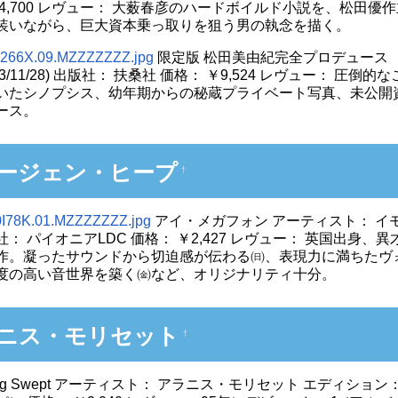
￥4,700 レヴュー： 大薮春彦のハードボイルド小説を、松田
装いながら、巨大資本乗っ取りを狙う男の執念を描く。
限定版 松田美由紀完全プロデュース 「
003/11/28) 出版社： 扶桑社 価格： ￥9,524 レヴュー
いたシノプシス、幼年期からの秘蔵プライベート写真、未公開
ース。
ージェン・ヒープ
†
アイ・メガフォン アーティスト： イモージェ
社： パイオニアLDC 価格： ￥2,427 レヴュー： 英国出
作。凝ったサウンドから切迫感が伝わる㈰、表現力に満ちたヴ
度の高い音世界を築く㈮など、オリジナリティ十分。
ニス・モリセット
†
 Rug Swept アーティスト： アラニス・モリセット エディション： 