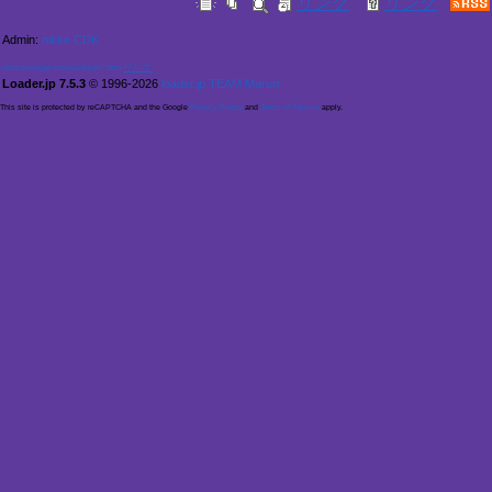
Admin:
nikke CDK
https://neogamma.loader.jp/?.html
Loader.jp 7.5.3
© 1996-2026
loader.jp TEAM Maruri
This site is protected by reCAPTCHA and the Google
Privacy Policy
and
Terms of Service
apply.