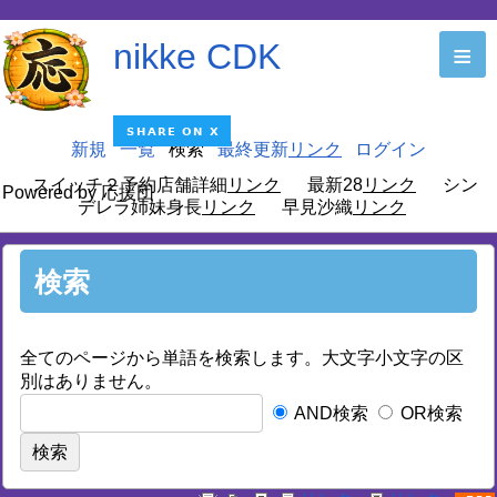
nikke CDK
≡
新規
一覧
検索
最終更新
ログイン
スイッチ２予約店舗詳細
最新28
シン
Powered by 応援団
デレラ姉妹身長
早見沙織
検索
全てのページから単語を検索します。大文字小文字の区
別はありません。
AND検索
OR検索