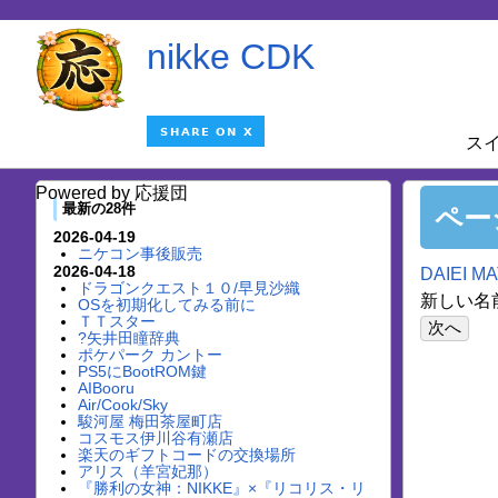
nikke CDK
ス
Powered by 応援団
最新の28件
ペー
2026-04-19
ニケコン事後販売
2026-04-18
DAIEI M
ドラゴンクエスト１０/早見沙織
新しい名前
OSを初期化してみる前に
ＴＴスター
?矢井田瞳辞典
ポケパーク カントー
PS5にBootROM鍵
AIBooru
Air/Cook/Sky
駿河屋 梅田茶屋町店
コスモス伊川谷有瀬店
楽天のギフトコードの交換場所
アリス（羊宮妃那）
『勝利の女神：NIKKE』×『リコリス・リ