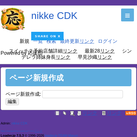
nikke CDK
≡
新規
一覧
検索
最終更新
ログイン
スイッチ２予約店舗詳細
最新28
シン
Powered by 応援団
デレラ姉妹身長
早見沙織
ページ新規作成
ページ新規作成:
Admin:
nikke CDK
https://neogamma.loader.jp/?.html
Loader.jp 7.5.3
© 1996-2026
loader.jp TEAM Maruri