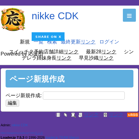
nikke CDK
≡
新規
一覧
検索
最終更新
ログイン
スイッチ２予約店舗詳細
最新28
シン
Powered by 応援団
デレラ姉妹身長
早見沙織
ページ新規作成
ページ新規作成:
Admin:
nikke CDK
https://neogamma.loader.jp/?.html
Loader.jp 7.5.3
© 1996-2026
loader.jp TEAM Maruri