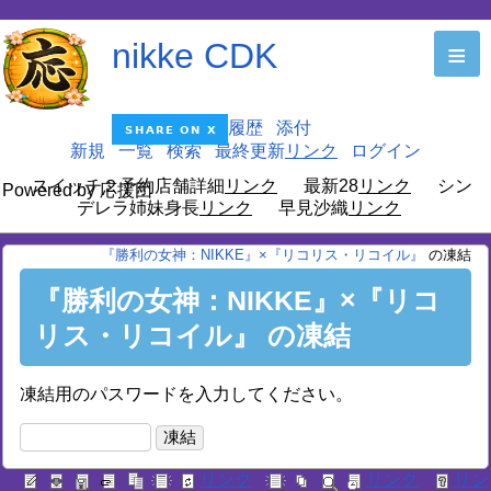
nikke CDK
≡
編集
履歴
添付
新規
一覧
検索
最終更新
ログイン
スイッチ２予約店舗詳細
最新28
シン
Powered by 応援団
デレラ姉妹身長
早見沙織
『勝利の女神：NIKKE』×『リコリス・リコイル』
の凍結
『勝利の女神：NIKKE』×『リコ
リス・リコイル』 の凍結
凍結用のパスワードを入力してください。