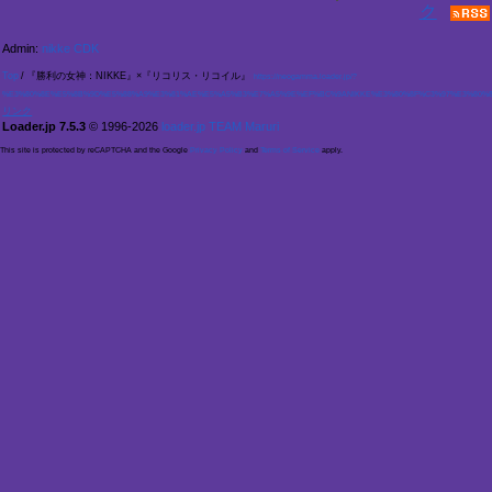
Admin:
nikke CDK
Top
/
『勝利の女神：NIKKE』×『リコリス・リコイル』
https://neogamma.loader.jp/?
%E3%80%8E%E5%8B%9D%E5%88%A9%E3%81%AE%E5%A5%B3%E7%A5%9E%EF%BC%9ANIKKE%E3%80%8F%C3%97%E3%80%8
Loader.jp 7.5.3
© 1996-2026
loader.jp TEAM Maruri
This site is protected by reCAPTCHA and the Google
Privacy Policy
and
Terms of Service
apply.