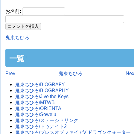
お名前:
鬼束ちひろ
一覧
†
Prev
鬼束ちひろ
Nex
鬼束ちひろ/BIOGRAFY
鬼束ちひろ/BIOGRAPHY
鬼束ちひろ/Jive the Keys
鬼束ちひろ/MTWB
鬼束ちひろ/ORIENTA
鬼束ちひろ/Sowelu
鬼束ちひろ/ステージドリンク
鬼束ちひろ/トゥナイト2
鬼束ちひろ/ブレスオブファイアV ドラゴンクォーター