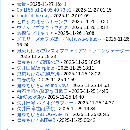
眩暈
- 2025-11-27 16:41
0b 1f 55 a1 24 05 40 73 e2
- 2025-11-27 01:15
quote of the day
- 2025-11-27 01:09
ヒロシのぼっちキャンプ
- 2025-11-26 19:30
ウメシソゴマキュウタク
- 2025-11-26 18:12
名探偵プリキュア
- 2025-11-26 18:08
メモリーズオフ 双想 ～Not always true～
- 2025-11-26
16:24
鬼束ちひろ/ブレスオブファイアV ドラゴンクォーター
- 2025-11-25 18:28
鬼束ちひろ/瑠璃の島
- 2025-11-25 18:24
矢井田瞳/template
- 2025-11-25 18:11
鬼束ちひろ/疾風怒涛
- 2025-11-25 18:02
青春の影
- 2025-11-25 17:59
鬼束ちひろ/Jive the Keys
- 2025-11-25 14:53
白石美帆の贅沢な日曜日
- 2025-11-25 14:45
Air/Cook/Sky
- 2025-11-25 14:40
矢井田瞳 バイオグラフィー
- 2025-11-25 14:37
矢井田瞳/曲は子供
- 2025-11-25 14:34
鬼束ちひろ/BIOGRAPHY
- 2025-11-25 06:45
鬼束ちひろ/MTWB
- 2025-11-25 06:42