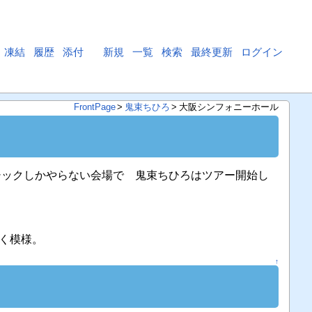
凍結
履歴
添付
新規
一覧
検索
最終更新
ログイン
FrontPage
>
鬼束ちひろ
>
大阪シンフォニーホール
シックしかやらない会場で 鬼束ちひろはツアー開始し
く模様。
↑