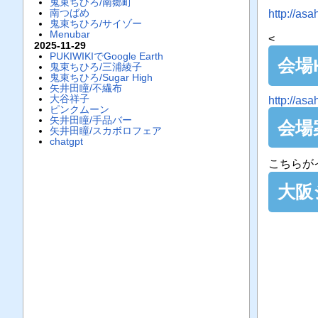
鬼束ちひろ/南郷町
南つばめ
http://asa
鬼束ちひろ/サイゾー
Menubar
<
2025-11-29
PUKIWIKIでGoogle Earth
会場
鬼束ちひろ/三浦綾子
鬼束ちひろ/Sugar High
矢井田瞳/不繊布
大谷祥子
http://asa
ピンクムーン
矢井田瞳/手品バー
会場
矢井田瞳/スカボロフェア
chatgpt
こちらが
大阪