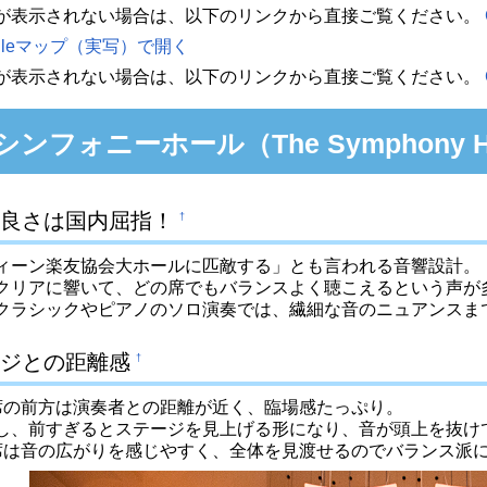
が表示されない場合は、以下のリンクから直接ご覧ください。
ogleマップ（実写）で開く
が表示されない場合は、以下のリンクから直接ご覧ください。
ンフォニーホール（The Symphony H
良さは国内屈指！
†
ィーン楽友協会大ホールに匹敵する」とも言われる音響設計。
クリアに響いて、どの席でもバランスよく聴こえるという声が
クラシックやピアノのソロ演奏では、繊細な音のニュアンスま
ジとの距離感
†
席の前方は演奏者との距離が近く、臨場感たっぷり。
し、前すぎるとステージを見上げる形になり、音が頭上を抜け
席は音の広がりを感じやすく、全体を見渡せるのでバランス派