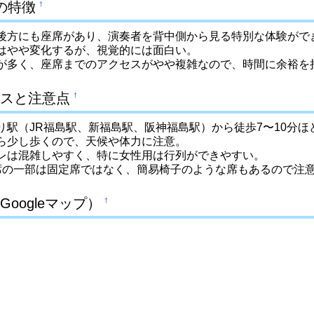
の特徴
†
後方にも座席があり、演奏者を背中側から見る特別な体験がで
はやや変化するが、視覚的には面白い。
が多く、座席までのアクセスがやや複雑なので、時間に余裕を
スと注意点
†
り駅（JR福島駅、新福島駅、阪神福島駅）から徒歩7〜10分ほ
ら少し歩くので、天候や体力に注意。
レは混雑しやすく、特に女性用は行列ができやすい。
席の一部は固定席ではなく、簡易椅子のような席もあるので注
Googleマップ）
†