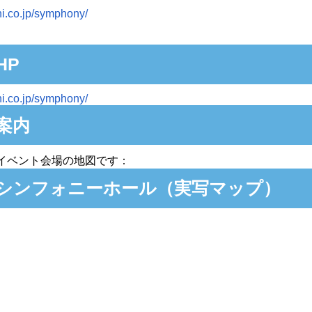
hi.co.jp/symphony/
HP
hi.co.jp/symphony/
案内
イベント会場の地図です：
シンフォニーホール（実写マップ）