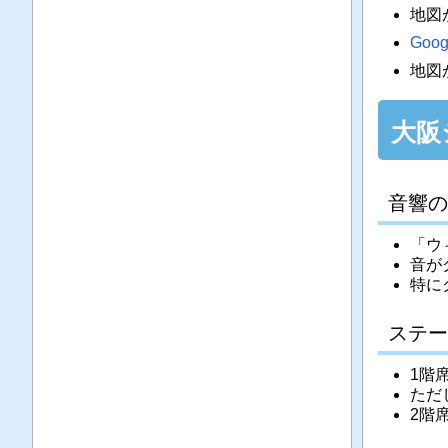
地図
Go
地図
大阪シ
音響の
「ウ
音が
特に
ステー
1階
ただ
2階