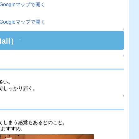
Googleマップで開く
Googleマップで開く
↑
all）
†
↑
多い。
でしっかり届く。
↑
てしまう感覚もあるとのこと。
におすすめ。