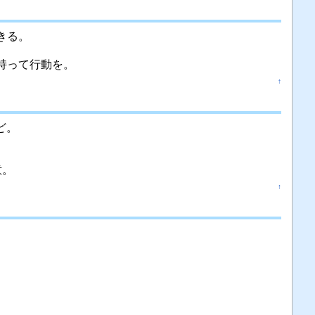
きる。
持って行動を。
↑
ど。
意。
↑