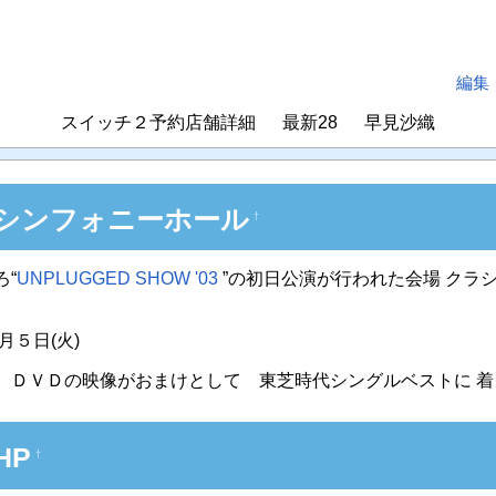
編集
スイッチ２予約店舗詳細
最新28
早見沙織
シンフォニーホール
†
ろ“
UNPLUGGED SHOW '03
”の初日公演が行われた会場 クラ
８月５日(火)
 ＤＶＤの映像がおまけとして 東芝時代シングルベストに 着
HP
†