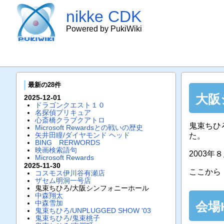
nikke CDK
Powered by PukiWiki
最新の28件
大阪
2025-12-01
ドラゴンクエスト１０
名探偵プリキュア
心斎橋クラブクアトロ
鬼束ちひ
Microsoft Rewardsとの戦いの歴史
矢井田瞳/ダイヤモンド ヘッド
た。
BING RERWORDS
映画検索語句
2003年
Microsoft Rewards
2025-11-30
ここから
コスモス伊川谷有瀬店
ザセム明洞一号店
鬼束ちひろ/大阪シンフォニーホール
中森翔太
中森雪加
会場
鬼束ちひろ/UNPLUGGED SHOW '03
鬼束ちひろ/鬼束桃子