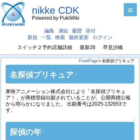
nikke CDK
≡
Powered by PukiWiki
編集
凍結
履歴
添付
新規
一覧
検索
最終更新
ログイン
スイッチ２予約店舗詳細
最新28
早見沙織
FrontPage
>
名探偵プリキュア
名探偵プリキュア
†
東映アニメーション株式会社により「名探偵プリキュ
ア！」が商標登録出願されていることが、公開商標公報
から明らかになりました。 出願番号は2025-132653で
す。
↑
探偵の年
†