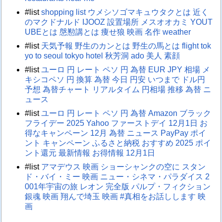
#list
shopping list
ウメシソゴマキュウタクとは
近く
のマクドナルド
IJOOZ 設置場所
メスオオカミ
YOUT
UBEとは
慇懃講とは
痩せ狼
映画 名作
weather
#list
天気予報
野生のカンとは
野生の馬とは
flight tok
yo to seoul
tokyo hotel
秋芳洞
ado 美人 素顔
#list
ユーロ 円 レート
ペソ 円 為替
EUR JPY 相場
メ
キシコペソ 円 換算
為替 今日
円安 いつまで
ドル円
予想
為替チャート リアルタイム
円相場 推移
為替 ニ
ュース
#list
ユーロ 円 レート
ペソ 円 為替
Amazon ブラック
フライデー 2025
Yahoo ファーストデイ 12月1日
お
得なキャンペーン 12月
為替 ニュース
PayPay ポイ
ント キャンペーン
ふるさと納税 おすすめ 2025
ポイ
ント還元 最新情報
お得情報 12月1日
#list
アマデウス 映画
ショーシャンクの空に
スタン
ド・バイ・ミー 映画
ニュー・シネマ・パラダイス
2
001年宇宙の旅
レオン 完全版
パルプ・フィクション
銀魂 映画
翔んで埼玉 映画
#真相をお話しします 映
画