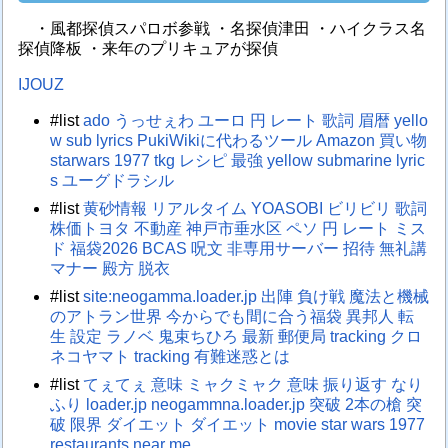
・風都探偵スパロボ参戦 ・名探偵津田 ・ハイクラス名
探偵降板 ・来年のプリキュアが探偵
IJOUZ
#list
ado うっせぇわ
ユーロ 円 レート
歌詞 眉暦
yello
w sub lyrics
PukiWikiに代わるツール
Amazon 買い物
starwars 1977
tkg レシピ 最強
yellow submarine lyric
s
ユーグドラシル
#list
黄砂情報 リアルタイム
YOASOBI ビリビリ 歌詞
株価トヨタ
不動産 神戸市垂水区
ペソ 円 レート
ミス
ド 福袋2026
BCAS 呪文
非専用サーバー 招待
無礼講
マナー
殿方 脱衣
#list
site:neogamma.loader.jp
出陣 負け戦
魔法と機械
のアトラン世界
今からでも間に合う福袋
異邦人
転
生 設定 ラノベ
鬼束ちひろ 最新
郵便局 tracking
クロ
ネコヤマト tracking
有難迷惑とは
#list
てぇてぇ 意味
ミャクミャク 意味
振り返す なり
ふり
loader.jp
neogammna.loader.jp
突破 2本の槍
突
破 限界 ダイエット
ダイエット
movie star wars 1977
restaurants near me