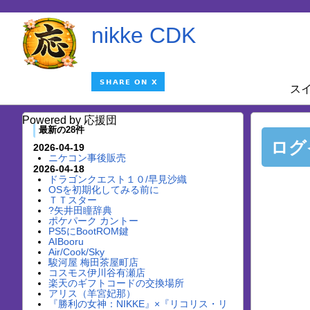
nikke CDK
ス
Powered by 応援団
最新の28件
ログ
2026-04-19
ニケコン事後販売
2026-04-18
ドラゴンクエスト１０/早見沙織
OSを初期化してみる前に
ＴＴスター
?矢井田瞳辞典
ポケパーク カントー
PS5にBootROM鍵
AIBooru
Air/Cook/Sky
駿河屋 梅田茶屋町店
コスモス伊川谷有瀬店
楽天のギフトコードの交換場所
アリス（羊宮妃那）
『勝利の女神：NIKKE』×『リコリス・リ