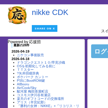
nikke CDK
ス
Powered by 応援団
最新の28件
ログ
2026-04-19
ニケコン事後販売
2026-04-18
ドラゴンクエスト１０/早見沙織
OSを初期化してみる前に
ＴＴスター
?矢井田瞳辞典
ポケパーク カントー
PS5にBootROM鍵
AIBooru
Air/Cook/Sky
駿河屋 梅田茶屋町店
コスモス伊川谷有瀬店
楽天のギフトコードの交換場所
アリス（羊宮妃那）
『勝利の女神：NIKKE』×『リコリス・リ