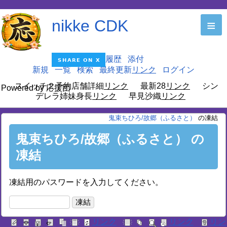
nikke CDK
≡
編集
履歴
添付
新規
一覧
検索
最終更新
ログイン
スイッチ２予約店舗詳細
最新28
シン
Powered by 応援団
デレラ姉妹身長
早見沙織
鬼束ちひろ/故郷（ふるさと）
の凍結
鬼束ちひろ/故郷（ふるさと） の
凍結
凍結用のパスワードを入力してください。