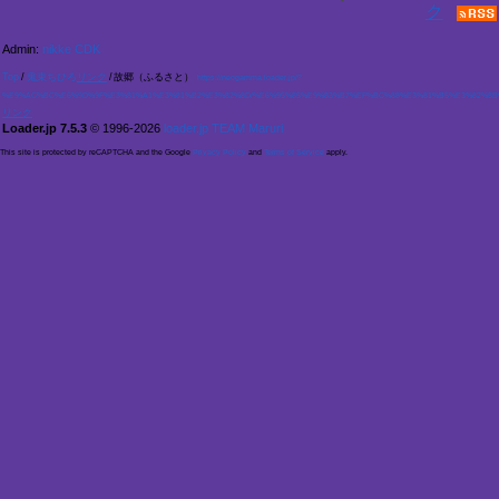
Admin:
nikke CDK
Top
/
鬼束ちひろ
/
故郷（ふるさと）
https://neogamma.loader.jp/?
%E9%AC%BC%E6%9D%9F%E3%81%A1%E3%81%B2%E3%82%8D/%E6%95%85%E9%83%B7%EF%BC%88%E3%81%B5%E3%82%8B%
Loader.jp 7.5.3
© 1996-2026
loader.jp TEAM Maruri
This site is protected by reCAPTCHA and the Google
Privacy Policy
and
Terms of Service
apply.