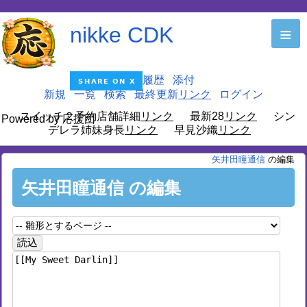
nikke CDK
≡
編集
履歴
添付
新規
一覧
検索
最終更新
ログイン
スイッチ２予約店舗詳細
最新28
シン
Powered by 応援団
デレラ姉妹身長
早見沙織
矢井田瞳通信
の編集
矢井田瞳通信 の編集