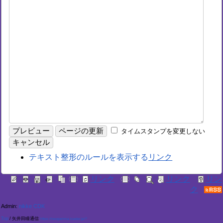
タイムスタンプを変更しない
テキスト整形のルールを表示する
Admin:
nikke CDK
Top
/
矢井田瞳通信
https://neogamma.loader.jp/?