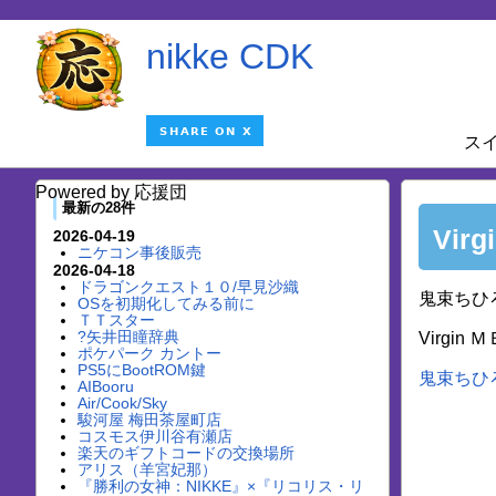
nikke CDK
ス
Powered by 応援団
最新の28件
Vir
2026-04-19
ニケコン事後販売
2026-04-18
ドラゴンクエスト１０/早見沙織
鬼束ちひ
OSを初期化してみる前に
ＴＴスター
?矢井田瞳辞典
Virgi
ポケパーク カントー
PS5にBootROM鍵
鬼束ちひ
AIBooru
Air/Cook/Sky
駿河屋 梅田茶屋町店
コスモス伊川谷有瀬店
楽天のギフトコードの交換場所
アリス（羊宮妃那）
『勝利の女神：NIKKE』×『リコリス・リ