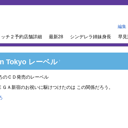
編集
イッチ２予約店舗詳細
最新28
シンデレラ姉妹身長
早見
gin Tokyo レーベル
†
ろのＣＤ発売のレーベル
n ＭＥＧＡ新宿のお祝いに駆けつけたのは この関係だろう。
ろ