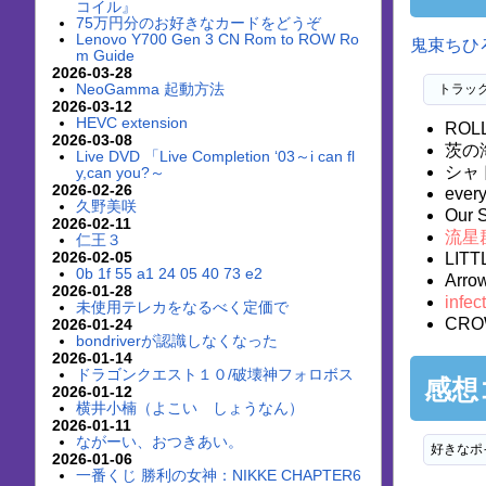
コイル』
75万円分のお好きなカードをどうぞ
Lenovo Y700 Gen 3 CN Rom to ROW Ro
鬼束ちひ
m Guide
2026-03-28
NeoGamma 起動方法
 トラッ
2026-03-12
HEVC extension
ROLL
2026-03-08
茨の
Live DVD 「Live Completion ‘03～i can fl
シャ
y,can you?～
2026-02-26
every
久野美咲
Our 
2026-02-11
流星
仁王３
2026-02-05
LITT
0b 1f 55 a1 24 05 40 73 e2
Arrow
2026-01-28
infec
未使用テレカをなるべく定価で
CR
2026-01-24
bondriverが認識しなくなった
2026-01-14
ドラゴンクエスト１０/破壊神フォロボス
感想
2026-01-12
横井小楠（よこい しょうなん）
2026-01-11
ながーい、おつきあい。
好きなポ
2026-01-06
一番くじ 勝利の女神：NIKKE CHAPTER6