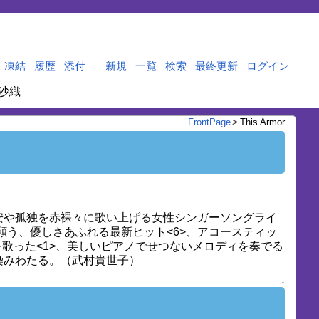
凍結
履歴
添付
新規
一覧
検索
最終更新
ログイン
沙織
FrontPage
>
This Armor
安や孤独を赤裸々に歌い上げる女性シンガーソングライ
う、優しさあふれる最新ヒット<6>、アコースティッ
歌った<1>、美しいピアノでせつないメロディを奏でる
染みわたる。（武村貴世子）
↑