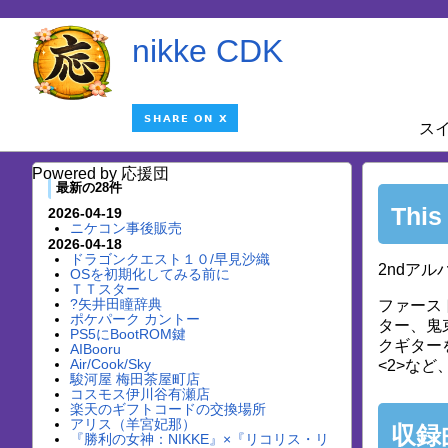
nikke CDK
ス
Powered by 応援団
最新の28件
This
2026-04-19
ニケコン事後販売
2026-04-18
ドラゴンクエスト１０/早見沙織
2ndアル
OSを初期化してみる前に
ＴＴスター
?矢井田瞳辞典
ファース
ポケパーク カントー
ター、鬼
PS5にBootROM鍵
クギター
AIBooru
Air/Cook/Sky
<2>な
駿河屋 梅田茶屋町店
コスモス伊川谷有瀬店
楽天のギフトコードの交換場所
アリス（羊宮妃那）
収録
『勝利の女神：NIKKE』×『リコリス・リ