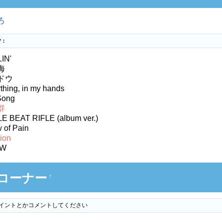
ろ
ク:
IN'
海
ドウ
thing, in my hands
Song
群
LE BEAT RIFLE (album ver.)
 of Pain
tion
OW
コーナー
†
イントとかコメントしてください