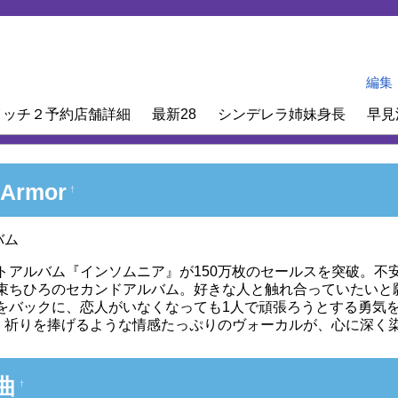
編集
イッチ２予約店舗詳細
最新28
シンデレラ姉妹身長
早見
 Armor
†
バム
トアルバム『インソムニア』が150万枚のセールスを突破。不
束ちひろのセカンドアルバム。好きな人と触れ合っていたいと願
をバックに、恋人がいなくなっても1人で頑張ろうとする勇気を
ど、祈りを捧げるような情感たっぷりのヴォーカルが、心に深く
曲
†