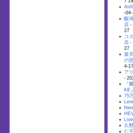
7 1
Air
-04-
駿河
店
-
27
コ
店
-
27
楽
の
4-1
ア
- 20
『勝
KE
7
Len
Ne
HEV
Liv
久
仁