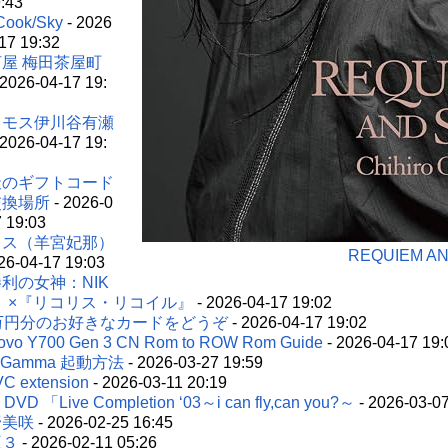
9:43
/Cook/Sky
- 2026
17 19:32
屋 梅田茶屋町
 2026-04-17 19:
スモス伊川谷有瀬
 2026-04-17 19:
天のギフトコード
交換場所
- 2026-0
7 19:03
リス（羊宮妃那）
REQUIEM 
26-04-17 19:03
利の女神：NIK
』×『リコリス・リコイル』
- 2026-04-17 19:02
5万円分のお好きなカードをどうぞ
- 2026-04-17 19:02
ovo Y700 Gen 3 CN Rom to ROW Rom Guide
- 2026-04-17 19:
oGamma 起動方法
- 2026-03-27 19:59
C extension
- 2026-03-11 20:19
e DVD 「Live Completion ‘03～i can fly,can you?～
- 2026-03-07
野美咲
- 2026-02-25 16:45
王３
- 2026-02-11 05:26