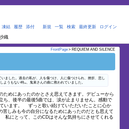
凍結
履歴
添付
新規
一覧
検索
最終更新
ログイン
沙織
FrontPage
>
REQUIEM AND SILENCE
ていました。過去の私が、人を傷つけ、人に傷つけられ、挫折、悲し
しようもない時…、鬼束さんの曲に救われていました。
のためにあったのかとさえ思えてきます。デビューから
立ち、後半の最後5曲では、涙が止まりません。感動で
ています。 ずっと歌い続けていただいたことに心か
の苦しみも今の自分になるためにあったのだとも思えて
 私にとって、このCDはそんな気持ちにさせてくれる