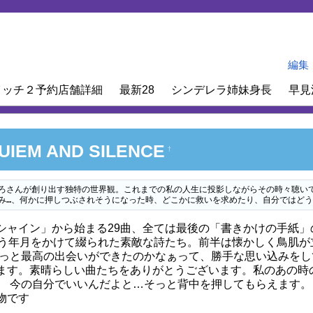
編集
イッチ２予約店舗詳細
最新28
シンデレラ姉妹身長
早見
UIEM AND SILENCE
†
ろさんが創り出す独特の世界観。これまでの私の人生に投影しながらその時々聴い
み…、何かに押しつぶされそうになった時、どこかに救いを求めたり、自分ではどう
ャイン」から始まる29曲、全ては最後の「書きかけの手紙」
いう年月をかけて綴られた素敵な詩たち。前半は懐かしく鳥肌が
っと最高の出会いができたのかなぁって、勝手な思い込みをし
ます。素晴らしい曲たちをありがとうございます。私のあの時
 今の自分でいいんだよと…そっと背中を押してもらえます。
物です