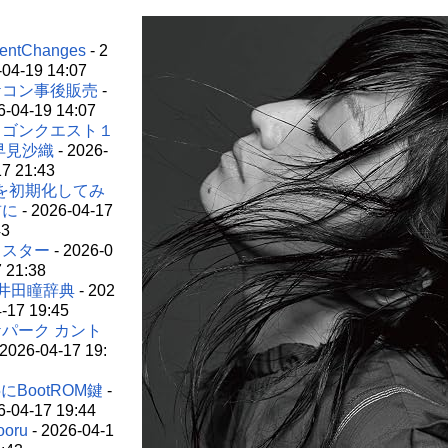
entChanges
- 2
-04-19 14:07
ケコン事後販売
-
6-04-19 14:07
ラゴンクエスト１
早見沙織
- 2026-
17 21:43
を初期化してみ
前に
- 2026-04-17
43
Ｔスター
- 2026-0
7 21:38
井田瞳辞典
- 202
4-17 19:45
パーク カント
 2026-04-17 19:
5にBootROM鍵
-
6-04-17 19:44
ooru
- 2026-04-1