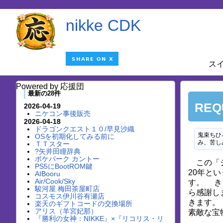
nikke CDK
ス
Powered by 応援団
最新の28件
REQ
2026-04-19
ニケコン事後販売
2026-04-18
ドラゴンクエスト１０/早見沙織
鬼束ちひ
OSを初期化してみる前に
み、苦し
ＴＴスター
?矢井田瞳辞典
ポケパーク カントー
この「シ
PS5にBootROM鍵
20年と
AIBooru
Air/Cook/Sky
す。 き
駿河屋 梅田茶屋町店
ら感謝し
コスモス伊川谷有瀬店
きます。
楽天のギフトコードの交換場所
アリス（羊宮妃那）
素敵な宝
『勝利の女神：NIKKE』×『リコリス・リ