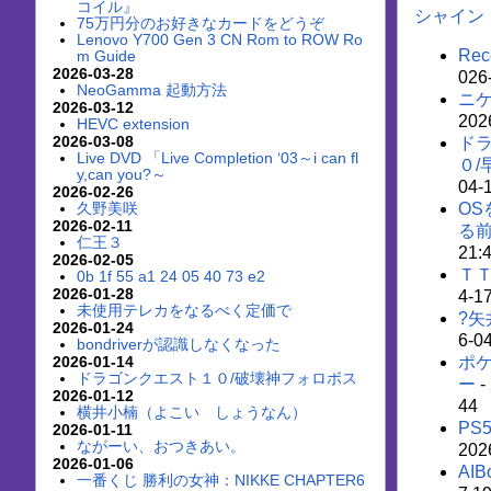
コイル』
シャイン
75万円分のお好きなカードをどうぞ
Lenovo Y700 Gen 3 CN Rom to ROW Ro
Rec
m Guide
2026-03-28
026
NeoGamma 起動方法
ニ
2026-03-12
202
HEVC extension
2026-03-08
ド
Live DVD 「Live Completion ‘03～i can fl
０/
y,can you?～
04-
2026-02-26
OS
久野美咲
2026-02-11
る
仁王３
21:
2026-02-05
Ｔ
0b 1f 55 a1 24 05 40 73 e2
2026-01-28
4-1
未使用テレカをなるべく定価で
?矢
2026-01-24
6-0
bondriverが認識しなくなった
ポケ
2026-01-14
ドラゴンクエスト１０/破壊神フォロボス
ー
-
2026-01-12
44
横井小楠（よこい しょうなん）
PS
2026-01-11
ながーい、おつきあい。
202
2026-01-06
AIB
一番くじ 勝利の女神：NIKKE CHAPTER6