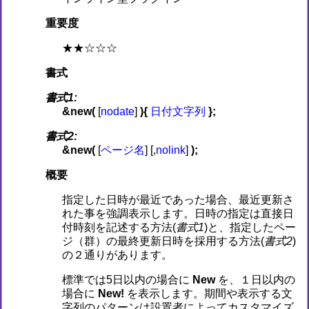
重要度
★★☆☆☆
書式
書式1:
&new(
[
nodate
]
){
日付文字列
};
書式2:
&new(
[
ページ名
] [,
nolink
]
);
概要
指定した日時が最近であった場合、最近更新さ
れた事を強調表示します。日時の指定は直接日
付時刻を記述する方法(
書式1
)と、指定したペー
ジ（群）の最終更新日時を採用する方法(
書式2
)
の２通りがあります。
標準では5日以内の場合に
New
を、１日以内の
場合に
New!
を表示します。期間や表示する文
字列のパターンは設置者によってカスタマイズ