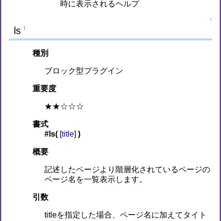
時に表示されるヘルプ
↑
ls
†
種別
ブロック型プラグイン
重要度
★★☆☆☆
書式
#ls(
[
title
]
)
概要
記述したページより階層化されているページの
ページ名を一覧表示します。
引数
titleを指定した場合、ページ名に加えてタイト