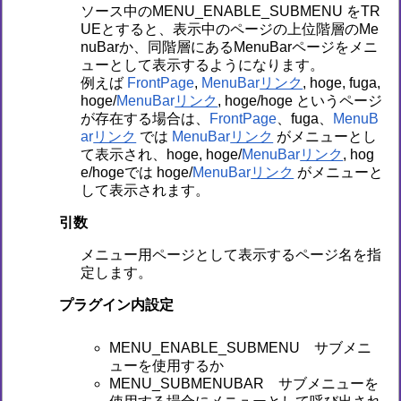
ソース中のMENU_ENABLE_SUBMENU をTR
UEとすると、表示中のページの上位階層のMe
nuBarか、同階層にあるMenuBarページをメニ
ューとして表示するようになります。
例えば
FrontPage
,
MenuBar
, hoge, fuga,
hoge/
MenuBar
, hoge/hoge というページ
が存在する場合は、
FrontPage
、fuga、
MenuB
ar
では
MenuBar
がメニューとし
て表示され、hoge, hoge/
MenuBar
, hog
e/hogeでは hoge/
MenuBar
がメニューと
して表示されます。
引数
メニュー用ページとして表示するページ名を指
定します。
プラグイン内設定
MENU_ENABLE_SUBMENU サブメニ
ューを使用するか
MENU_SUBMENUBAR サブメニューを