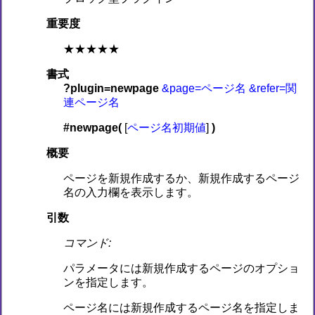
重要度
★★★★★
書式
?plugin=newpage
&page=ページ名
&refer=関
連ページ名
#newpage(
[
ページ名初期値
]
)
概要
ページを新規作成するか、新規作成するページ
名の入力欄を表示します。
引数
コマンド:
パラメータには新規作成するページのオプショ
ンを指定します。
ページ名には新規作成するページ名を指定しま