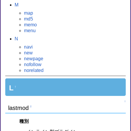
M
map
md5
memo
menu
N
navi
new
newpage
nofollow
norelated
L
†
↑
lastmod
†
種別