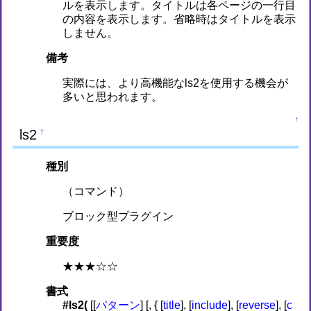
ルを表示します。タイトルは各ページの一行目
の内容を表示します。省略時はタイトルを表示
しません。
備考
実際には、より高機能なls2を使用する機会が
多いと思われます。
↑
ls2
†
種別
（コマンド）
ブロック型プラグイン
重要度
★★★☆☆
書式
#ls2(
[[
パターン
] [, { [
title
], [
include
], [
reverse
], [
c