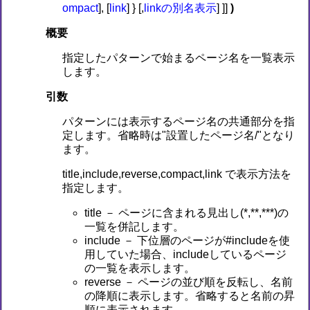
ompact
], [
link
] } [,
linkの別名表示
] ]]
)
概要
指定したパターンで始まるページ名を一覧表示
します。
引数
パターンには表示するページ名の共通部分を指
定します。省略時は"設置したページ名/"となり
ます。
title,include,reverse,compact,link で表示方法を
指定します。
title － ページに含まれる見出し(*,**,***)の
一覧を併記します。
include － 下位層のページが#includeを使
用していた場合、includeしているページ
の一覧を表示します。
reverse － ページの並び順を反転し、名前
の降順に表示します。省略すると名前の昇
順に表示されます。