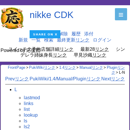
nikke CDK
≡
編集
凍結解除
履歴
添付
新規
一覧
検索
最終更新
ログイン
スイッチ２予約店舗詳細
最新28
シン
Powered by 応援団
デレラ姉妹身長
早見沙織
FrontPage
>
PukiWiki
>
1.4
>
Manual
>
Plugin
>
L-N
Prev
PukiWiki/1.4/Manual/Plugin
Next
L
lastmod
links
list
lookup
ls
ls2