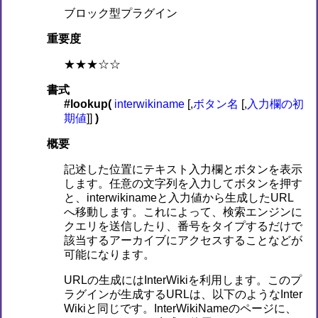
ブロック型プラグイン
重要度
★★★☆☆
書式
#lookup(
interwikiname
[,
ボタン名
[,
入力欄の初
期値
]]
)
概要
記述した位置にテキスト入力欄とボタンを表示
します。任意の文字列を入力してボタンを押す
と、interwikinameと入力値から生成したURL
へ移動します。これによって、検索エンジンに
クエリを送信したり、番号をタイプするだけで
該当するアーカイブにアクセスすることなどが
可能になります。
URLの生成にはInterWikiを利用します。このプ
ラグインが生成するURLは、以下のようなInter
Wikiと同じです。InterWikiNameのページに、