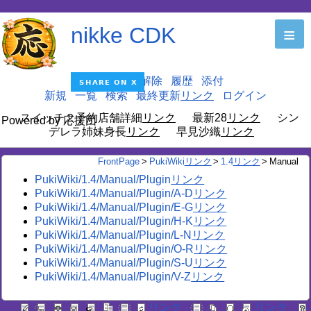
nikke CDK
≡
編集
凍結解除
履歴
添付
新規
一覧
検索
最終更新
ログイン
スイッチ２予約店舗詳細
最新28
シン
Powered by 応援団
デレラ姉妹身長
早見沙織
FrontPage
>
PukiWiki
>
1.4
>
Manual
PukiWiki/1.4/Manual/Plugin
PukiWiki/1.4/Manual/Plugin/A-D
PukiWiki/1.4/Manual/Plugin/E-G
PukiWiki/1.4/Manual/Plugin/H-K
PukiWiki/1.4/Manual/Plugin/L-N
PukiWiki/1.4/Manual/Plugin/O-R
PukiWiki/1.4/Manual/Plugin/S-U
PukiWiki/1.4/Manual/Plugin/V-Z