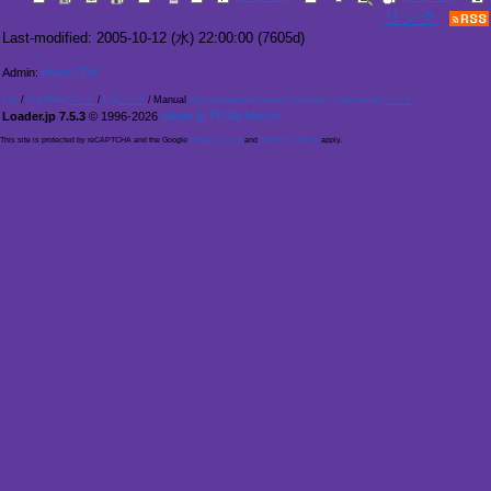
Last-modified: 2005-10-12 (水) 22:00:00
(7605d)
Admin:
nikke CDK
Top
/
PukiWiki
/
1.4
/
Manual
https://neogamma.loader.jp/?PukiWiki/1.4/Manual.html
Loader.jp 7.5.3
© 1996-2026
loader.jp TEAM Maruri
This site is protected by reCAPTCHA and the Google
Privacy Policy
and
Terms of Service
apply.