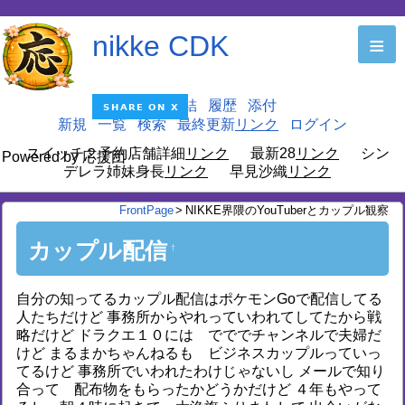
nikke CDK
≡
編集
凍結
履歴
添付
新規
一覧
検索
最終更新
ログイン
スイッチ２予約店舗詳細
最新28
シン
Powered by 応援団
デレラ姉妹身長
早見沙織
FrontPage
>
NIKKE界隈のYouTuberとカップル観察
カップル配信
†
自分の知ってるカップル配信はポケモンGoで配信してる
人たちだけど 事務所からやれっていわれてしてたから戦
略だけど ドラクエ１０には でででチャンネルで夫婦だ
けど まるまかちゃんねるも ビジネスカップルっていっ
てるけど 事務所でいわれたわけじゃないし メールで知り
合って 配布物をもらったかどうかだけど ４年もやって