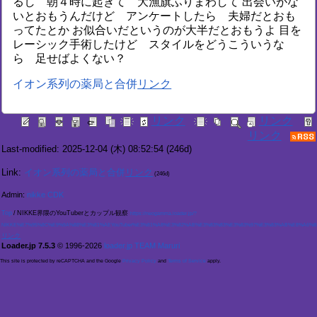
るし 朝４時に起きて 大漁旗ふりまわして 出会いがな
いとおもうんだけど アンケートしたら 夫婦だとおも
ってたとか お似合いだというのが大半だとおもうよ 目を
レーシック手術したけど スタイルをどうこういうな
ら 足せばよくない？
イオン系列の薬局と合併
Last-modified: 2025-12-04 (木) 08:52:54
(246d)
Link:
イオン系列の薬局と合併
(246d)
Admin:
nikke CDK
Top
/
NIKKE界隈のYouTuberとカップル観察
https://neogamma.loader.jp/?
NIKKE%E7%95%8C%E9%9A%88%E3%81%AEYouTuber%E3%81%A8%E3%82%AB%E3%83%83%E3%83%97%E3%83%AB%E8%A6%B3
Loader.jp 7.5.3
© 1996-2026
loader.jp TEAM Maruri
This site is protected by reCAPTCHA and the Google
Privacy Policy
and
Terms of Service
apply.