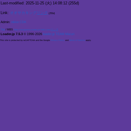
Last-modified: 2025-11-25 (火) 14:08:12
(255d)
Link:
オオサカキング
(255d)
Admin:
nikke CDK
Top
/
MBS
https://neogamma.loader.jp/?MBS.html
Loader.jp 7.5.3
© 1996-2026
loader.jp TEAM Maruri
This site is protected by reCAPTCHA and the Google
Privacy Policy
and
Terms of Service
apply.