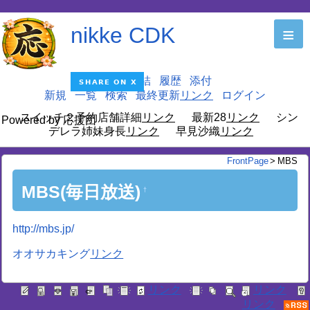
nikke CDK
≡
編集
凍結
履歴
添付
新規
一覧
検索
最終更新
ログイン
スイッチ２予約店舗詳細
最新28
シン
Powered by 応援団
デレラ姉妹身長
早見沙織
FrontPage
>
MBS
MBS(毎日放送)
†
http://mbs.jp/
オオサカキング