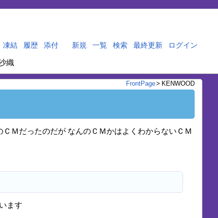
凍結
履歴
添付
新規
一覧
検索
最終更新
ログイン
沙織
FrontPage
>
KENWOOD
 コンポのＣＭだったのだが なんのＣＭかはよくわからないＣＭ
思います