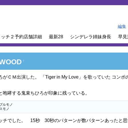
編集
イッチ２予約店舗詳細
最新28
シンデレラ姉妹身長
早見
WOOD
†
がＣＭ出演した。 「Tiger in My Love」を歌っていた
と咆哮する鬼束ちひろが印象に残っている。
ブルモノ

スモノ
ッチでした。 15秒 30秒のパターンが数パターンあったと