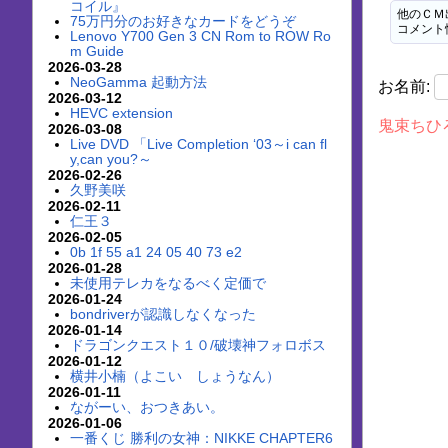
コイル』
他のＣＭ
75万円分のお好きなカードをどうぞ
コメント
Lenovo Y700 Gen 3 CN Rom to ROW Ro
m Guide
2026-03-28
NeoGamma 起動方法
お名前:
2026-03-12
HEVC extension
鬼束ちひ
2026-03-08
Live DVD 「Live Completion ‘03～i can fl
y,can you?～
2026-02-26
久野美咲
2026-02-11
仁王３
2026-02-05
0b 1f 55 a1 24 05 40 73 e2
2026-01-28
未使用テレカをなるべく定価で
2026-01-24
bondriverが認識しなくなった
2026-01-14
ドラゴンクエスト１０/破壊神フォロボス
2026-01-12
横井小楠（よこい しょうなん）
2026-01-11
ながーい、おつきあい。
2026-01-06
一番くじ 勝利の女神：NIKKE CHAPTER6