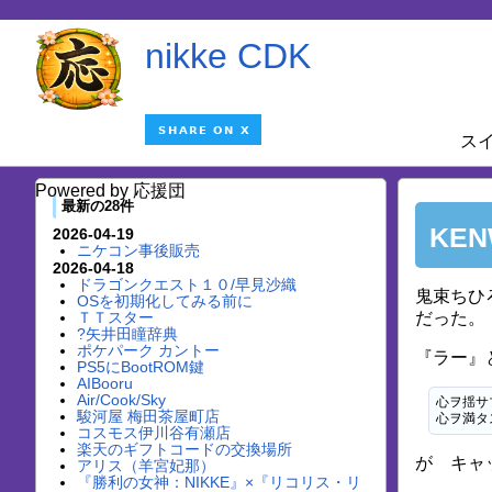
nikke CDK
ス
Powered by 応援団
最新の28件
KEN
2026-04-19
ニケコン事後販売
2026-04-18
ドラゴンクエスト１０/早見沙織
鬼束ちひろ
OSを初期化してみる前に
ＴＴスター
だった。
?矢井田瞳辞典
ポケパーク カントー
『ラー』
PS5にBootROM鍵
AIBooru
Air/Cook/Sky
心ヲ揺サ
駿河屋 梅田茶屋町店
心ヲ満タ
コスモス伊川谷有瀬店
楽天のギフトコードの交換場所
が キャ
アリス（羊宮妃那）
『勝利の女神：NIKKE』×『リコリス・リ