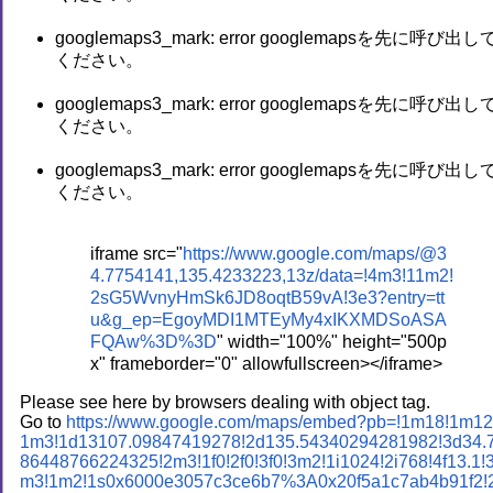
googlemaps3_mark: error googlemapsを先に呼び出し
ください。
googlemaps3_mark: error googlemapsを先に呼び出し
ください。
googlemaps3_mark: error googlemapsを先に呼び出し
ください。
iframe src="
https://www.google.com/maps/@3
4.7754141,135.4233223,13z/data=!4m3!11m2!
2sG5WvnyHmSk6JD8oqtB59vA!3e3?entry=tt
u&g_ep=EgoyMDI1MTEyMy4xIKXMDSoASA
FQAw%3D%3D
" width="100%" height="500p
x" frameborder="0" allowfullscreen></iframe>
Please see here by browsers dealing with object tag.
Go to
https://www.google.com/maps/embed?pb=!1m18!1m12
1m3!1d13107.09847419278!2d135.54340294281982!3d34.
86448766224325!2m3!1f0!2f0!3f0!3m2!1i1024!2i768!4f13.1!
m3!1m2!1s0x6000e3057c3ce6b7%3A0x20f5a1c7ab4b91f2!