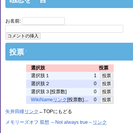
お名前:
投票
†
選択肢
投票
選択肢１
1
選択肢２
0
選択肢３[投票数]
0
WikiName
[投票数]…
0
矢井田瞳
←TOPにもどる
メモリーズオフ 双想 ～Not always true～