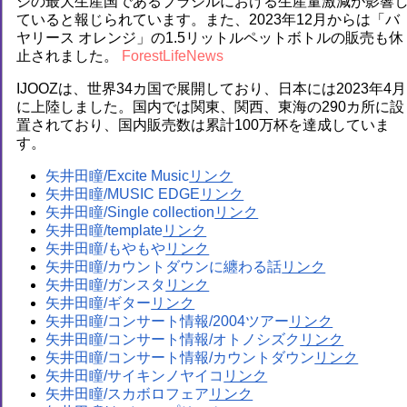
ジの最大生産国であるブラジルにおける生産量激減が影響
ていると報じられています。また、2023年12月からは「バ
ヤリース オレンジ」の1.5リットルペットボトルの販売も休
止されました。
ForestLifeNews
IJOOZは、世界34カ国で展開しており、日本には2023年4月
に上陸しました。国内では関東、関西、東海の290カ所に設
置されており、国内販売数は累計100万杯を達成していま
す。
矢井田瞳/Excite Music
矢井田瞳/MUSIC EDGE
矢井田瞳/Single collection
矢井田瞳/template
矢井田瞳/もやもや
矢井田瞳/カウントダウンに纏わる話
矢井田瞳/ガンスタ
矢井田瞳/ギター
矢井田瞳/コンサート情報/2004ツアー
矢井田瞳/コンサート情報/オトノシズク
矢井田瞳/コンサート情報/カウントダウン
矢井田瞳/サイキンノヤイコ
矢井田瞳/スカボロフェア