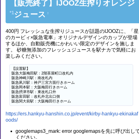
【販売終了】IJOOZ生搾りオレンジ
*1
ジュース
†
400円 フレッシュな生搾りジュースが話題のIJOOZに、「星
のカービィ×阪急電車」オリジナルデザインのカップが登場
するほか、自動販売機にかわいい限定のデザインを施しま
す。 砂糖無添加のフレッシュジュースを駅ナカで気軽にお
楽しみください。
【設置駅】

阪急大阪梅田駅：2階茶屋町口改札内

阪急神崎川駅：南改札内

阪急夙川駅：神戸三宮方面行きホーム

阪急岡本駅：大阪梅田行きホーム

阪急摂津市駅：東改札口外

阪急富田駅：改札外北出口側

阪急関大前駅：大阪梅田行きホーム
https://ers.hankyu-hanshin.co.jp/event/kirby-hankyu-ekinakaf
oods/
googlemaps3_mark: error googlemapsを先に呼び出し
ください。