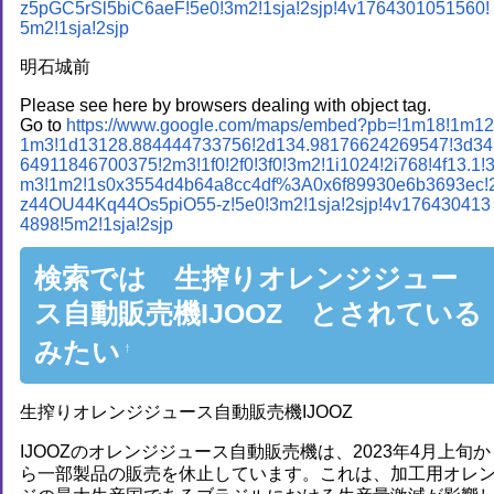
z5pGC5rSl5biC6aeF!5e0!3m2!1sja!2sjp!4v1764301051560!
5m2!1sja!2sjp
明石城前
Please see here by browsers dealing with object tag.
Go to
https://www.google.com/maps/embed?pb=!1m18!1m12
1m3!1d13128.884444733756!2d134.98176624269547!3d34
64911846700375!2m3!1f0!2f0!3f0!3m2!1i1024!2i768!4f13.1!
m3!1m2!1s0x3554d4b64a8cc4df%3A0x6f89930e6b3693ec!
z44OU44Kq44Os5piO55-z!5e0!3m2!1sja!2sjp!4v176430413
4898!5m2!1sja!2sjp
検索では 生搾りオレンジジュー
ス自動販売機IJOOZ とされている
みたい
†
生搾りオレンジジュース自動販売機IJOOZ
IJOOZのオレンジジュース自動販売機は、2023年4月上旬か
ら一部製品の販売を休止しています。これは、加工用オレ