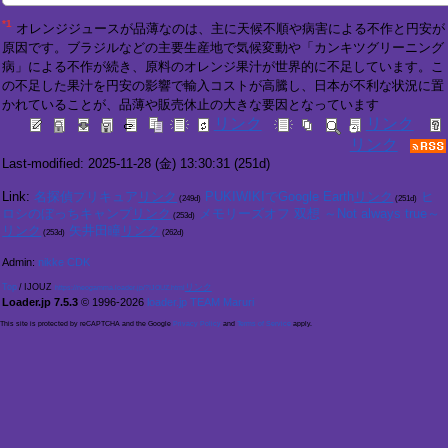
*1
オレンジジュースが品薄なのは、主に天候不順や病害による不作と円安が
原因です。ブラジルなどの主要生産地で気候変動や「カンキツグリーニング
病」による不作が続き、原料のオレンジ果汁が世界的に不足しています。こ
の不足した果汁を円安の影響で輸入コストが高騰し、日本が不利な状況に置
かれていることが、品薄や販売休止の大きな要因となっています
Last-modified: 2025-11-28 (金) 13:30:31
(251d)
Link:
名探偵プリキュア
PUKIWIKIでGoogle Earth
ヒ
(249d)
(251d)
ロシのぼっちキャンプ
メモリーズオフ 双想 ～Not always true～
(253d)
矢井田瞳
(253d)
(262d)
Admin:
nikke CDK
Top
/
IJOUZ
https://neogamma.loader.jp/?IJOUZ.html
Loader.jp 7.5.3
© 1996-2026
loader.jp TEAM Maruri
This site is protected by reCAPTCHA and the Google
Privacy Policy
and
Terms of Service
apply.