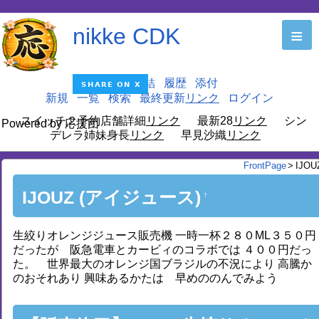
nikke CDK
≡
編集
凍結
履歴
添付
新規
一覧
検索
最終更新
ログイン
スイッチ２予約店舗詳細
最新28
シン
Powered by 応援団
デレラ姉妹身長
早見沙織
FrontPage
>
IJOU
IJOUZ (アイジュース)
†
生絞りオレンジジュース販売機 一時一杯２８０ML３５０円
だったが 阪急電車とカービィのコラボでは ４００円だっ
た。 世界最大のオレンジ国ブラジルの不況により 高騰か
のおそれあり 興味あるかたは 早めののんでみよう