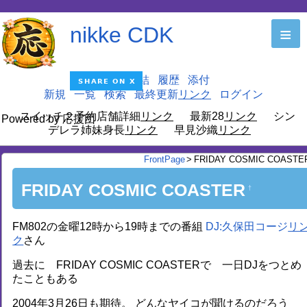
nikke CDK
≡
編集
凍結
履歴
添付
新規
一覧
検索
最終更新
ログイン
スイッチ２予約店舗詳細
最新28
シン
Powered by 応援団
デレラ姉妹身長
早見沙織
FrontPage
>
FRIDAY COSMIC COASTE
FRIDAY COSMIC COASTER
†
FM802の金曜12時から19時までの番組
DJ:久保田コージ
さん
過去に FRIDAY COSMIC COASTERで 一日DJをつとめ
たこともある
2004年3月26日も期待。 どんなヤイコが聞けるのだろう