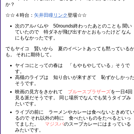
か？
☆☆４時台：
矢井田瞳
登場☆☆
次のアルバムや 50rounds終わったあとのことも 聞い
ていたので 特ダネが飛び出すかとおもったけど なん
にもなかったです。
でもヤイコ 賢いから 夏のイベントあっても黙っている
も。 それに期待して。
ヤイコにとっての春は 「もやもやしている」そうで
す。
高槻のライブは 知り合いが来すぎて 恥ずかしかっ
そうです。
映画の見方をきかれて
ブルースブラザーズ
を一日4回
見る派だそうです。 同じ場所でなんでも笑うタイプみ
たいです。
ライブの前に ラーメンやカレーは食べないときめて
るので それ以外の時に 食べたいものをたべるといっ
てました。
マジスパ
のスープカレーにはまっている
みたいです。