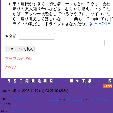
車の運転がすきで 初心者マークもとれて 今は 会社
帰りの友人知り合いなどを むりやり迎えにいって な
かば アッシー状態をしているそうです。 ヤイコにな
ら 送り迎えしてほしいな～～。 曲も Chapter01は
ライブの歌だし ドライブすきなんだね。
参照:MORE
お名前:
マーブル色の日
?????
Last-modified: 2025-11-19 (水) 03:07:19
(263d)
Link:
矢井田瞳/マジックスパイス
RCS
矢井田瞳
(252d)
(261d)
(263d)
Admin:
nikke CDK