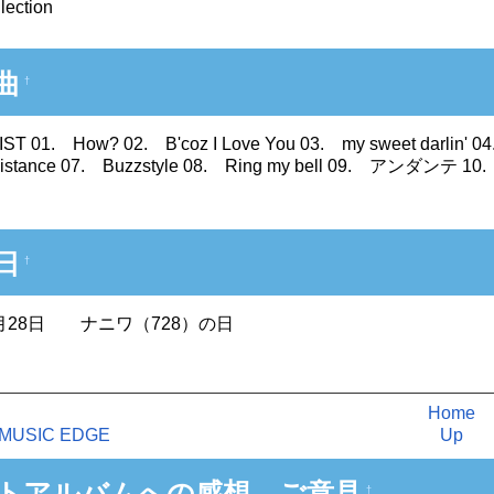
lection
曲
†
ST 01. How? 02. B'coz I Love You 03. my sweet darlin' 04.
e Distance 07. Buzzstyle 08. Ring my bell 09.
日
†
7月28日 ナニワ（728）の日
Home
USIC EDGE
Up
トアルバムへの感想 ご意見
†