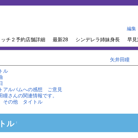
編集
イッチ２予約店舗詳細
最新28
シンデレラ姉妹身長
早見
矢井田瞳
トル
曲
日
トアルバムへの感想 ご意見
田瞳さんの関連情報です。
 その他 タイトル
トル
†