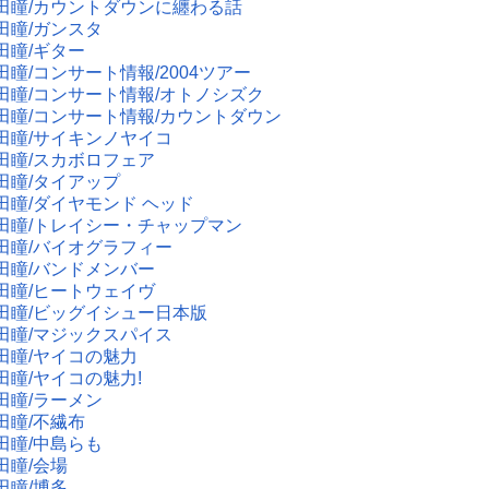
田瞳/カウントダウンに纏わる話
田瞳/ガンスタ
田瞳/ギター
田瞳/コンサート情報/2004ツアー
田瞳/コンサート情報/オトノシズク
田瞳/コンサート情報/カウントダウン
田瞳/サイキンノヤイコ
田瞳/スカボロフェア
田瞳/タイアップ
田瞳/ダイヤモンド ヘッド
田瞳/トレイシー・チャップマン
田瞳/バイオグラフィー
田瞳/バンドメンバー
田瞳/ヒートウェイヴ
田瞳/ビッグイシュー日本版
田瞳/マジックスパイス
田瞳/ヤイコの魅力
田瞳/ヤイコの魅力!
田瞳/ラーメン
田瞳/不繊布
田瞳/中島らも
田瞳/会場
田瞳/博多