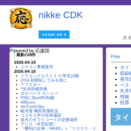
nikke CDK
ス
Powered by 応援団
最新の28件
Prev
2026-04-19
ニケコン事後販売
タイ
2026-04-18
収録
ドラゴンクエスト１０/早見沙織
発売
OSを初期化してみる前に
ＴＴスター
ベス
?矢井田瞳辞典
矢井
ポケパーク カントー
情報
PS5にBootROM鍵
AIBooru
投票
Air/Cook/Sky
駿河屋 梅田茶屋町店
コスモス伊川谷有瀬店
タイ
楽天のギフトコードの交換場所
アリス（羊宮妃那）
『勝利の女神：NIKKE』×『リコリス・リ