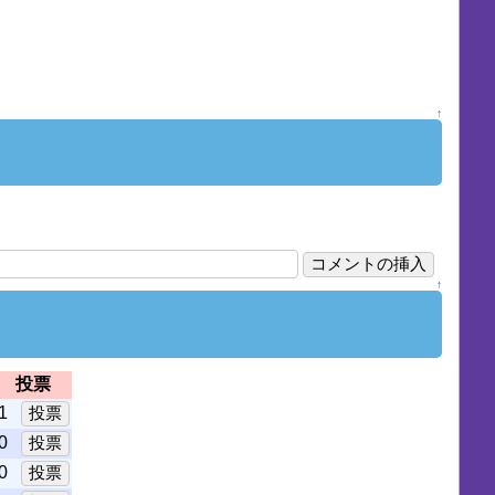
↑
↑
投票
1
0
0