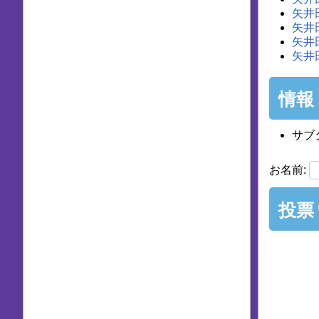
矢井
矢井
矢井
矢井
情報
サブ
お名前:
投票