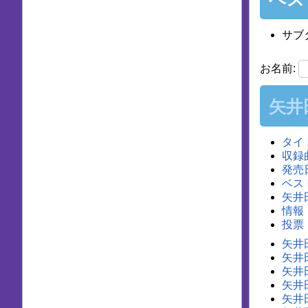
サブ
お名前:
矢井
タイ
収録
発売
ベス
矢井
情報
投票
矢井田瞳
矢井田
矢井田瞳
矢井田
矢井