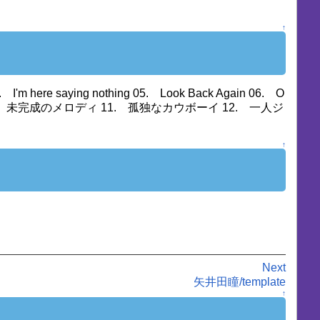
↑
 I'm here saying nothing 05. Look Back Again 06. O
 アンダンテ 10. 未完成のメロディ 11. 孤独なカウボーイ 12. 一人ジ
↑
Next
矢井田瞳/template
↑