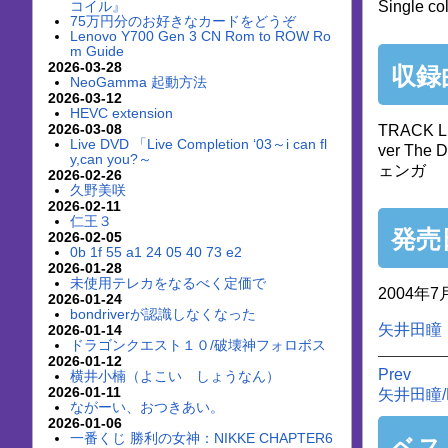
コイル』
Single col
75万円分のお好きなカードをどうぞ
Lenovo Y700 Gen 3 CN Rom to ROW Ro
m Guide
2026-03-28
収録
NeoGamma 起動方法
2026-03-12
HEVC extension
2026-03-08
TRACK LI
Live DVD 「Live Completion ‘03～i can fl
ver Th
y,can you?～
ェンガ
2026-02-26
久野美咲
2026-02-11
仁王３
発売
2026-02-05
0b 1f 55 a1 24 05 40 73 e2
2026-01-28
未使用テレカをなるべく定価で
2004年
2026-01-24
bondriverが認識しなくなった
矢井田瞳
2026-01-14
ドラゴンクエスト１０/破壊神フォロボス
2026-01-12
Prev
横井小楠（よこい しょうなん）
2026-01-11
矢井田瞳/M
ながーい、おつきあい。
2026-01-06
一番くじ 勝利の女神：NIKKE CHAPTER6
ベス