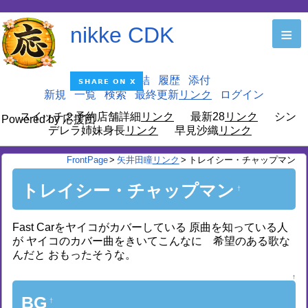
nikke CDK
≡
編集
凍結
履歴
添付
新規
一覧
検索
最終更新
ログイン
スイッチ２予約店舗詳細
最新28
シン
Powered by 応援団
デレラ姉妹身長
早見沙織
FrontPage
>
矢井田瞳
>
トレイシー・チャップマン
トレイシー・チャップマン
†
Fast Carをヤイコがカバーしている 原曲を知っている人
が ヤイコのカバー曲をきいてこんなに 希望のある歌な
んだと おもったそうな。
↑
BG
†