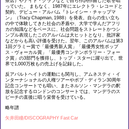
茶店）やナイト・クラブなどで自ら作詞作曲した歌を唱
っていた。 まもなく、1987年にエレクトラ・レコードと
契約、デビュー・アルバム『トレイシー・チャップマ
ン』（Tracy Chapman, 1988）を発表。自らの生い立ち
の中で体験してきた社会の矛盾や、大学で学んだアフリ
カの知識などをベースに、社会問題をストレートかつシ
ンプル表現したこのアルバムは大ヒットとなり、批評家
などからも高い評価を受けた。翌年、このアルバムは第3
1回グラミー賞で「最優秀新人賞」「最優秀女性ポップ
ス・ヴォーカル賞」「最優秀コンテンポラリー・フォー
ク賞」の3部門を獲得し、トップ・スターに躍り出て、世
界で1,000万枚もの売上げを記録した。
反アパルトヘイトの運動にも関与し、アムネスティ・イ
ンターナショナルの人権ツアーやボブ・ディラン30周年
記念コンサートでも唱い、またネルソン・マンデラの釈
放を記念するロンドンのコンサートでは、マンデラのス
ピーチの直後に唱う栄誉を受けている。
略年譜
矢井田瞳/DISCOGRAPHY
Fast Car