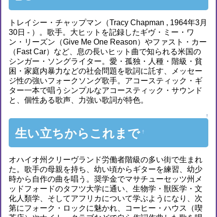
トレイシー・チャップマン（Tracy Chapman , 1964年3月
30日 - ）。歌手。大ヒットを記録したギヴ・ミー・ワ
ン・リーズン（Give Me One Reason）やファスト・カー
（Fast Car）など、息の長いヒット曲で知られる米国の
シンガー・ソングライター。愛・孤独・人種・階級・貧
困・家庭内暴力などの社会問題を歌詞に託す、メッセー
ジ性の強いフォークソング歌手。アコースティック・ギ
ター一本で唱うシンプルなアコースティック・サウンド
と、個性ある歌声、力強い歌詞が特色。
↑
生い立ちからこれまで
†
オハイオ州クリーヴランド労働者階級の多い街で生まれ
た。歌手の母親を持ち、幼い頃からギターを練習、幼少
時から自作の曲を唱う。奨学金でマサチューセッツ州メ
ッドフォードのタフツ大学に通い、生物学・獣医学・文
化人類学、そしてアフリカについて学ぶようになり、次
第にフォーク・ロックに魅かれ、コーヒー・ハウス（喫