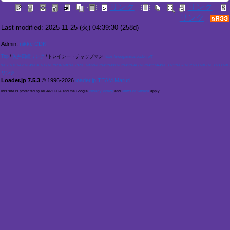
Last-modified: 2025-11-25 (火) 04:39:30
(258d)
Admin:
nikke CDK
Top
/
矢井田瞳
/
トレイシー・チャップマン
https://neogamma.loader.jp/?
%E7%9F%A2%E4%BA%95%E7%94%B0%E7%9E%B3/%E3%83%88%E3%83%AC%E3%82%A4%E3%82%B7%E3%83%BC%E3%83%BB%
Loader.jp 7.5.3
© 1996-2026
loader.jp TEAM Maruri
This site is protected by reCAPTCHA and the Google
Privacy Policy
and
Terms of Service
apply.