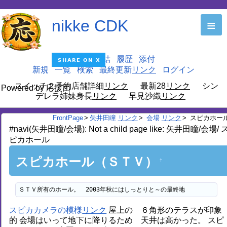
nikke CDK
≡
編集
凍結
履歴
添付
新規
一覧
検索
最終更新
ログイン
スイッチ２予約店舗詳細
最新28
シン
Powered by 応援団
デレラ姉妹身長
早見沙織
FrontPage
>
矢井田瞳
>
会場
>
スピカホー
#navi(矢井田瞳/会場): Not a child page like: 矢井田瞳/会場/ 
ピカホール
スピカホール（ＳＴＶ）
†
ＳＴＶ所有のホール。　2003年秋にはしっとりと～の最終地
スピカカメラの模様
屋上の ６角形のテラスが印象
的 会場はいって地下に降りるため 天井は高かった。 スピ