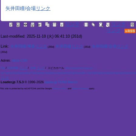
矢井田瞳/会場
Last-modified: 2025-11-18 (火) 06:41:10
(261d)
Link:
矢井田瞳/博多
矢井田瞳
矢井田瞳/会場
(250d)
(261d)
(261d)
Admin:
nikke CDK
Top
/
矢井田瞳
/
会場
/
スピカホール
https://neogamma.loader.jp/?
%E7%9F%A2%E4%BA%95%E7%94%B0%E7%9E%B3+/+%E4%BC%9A%E5%A0%B4+/+%E3%82%B9%E3%83%94%E3%82%AB%E3%8
Loader.jp 7.5.3
© 1996-2026
loader.jp TEAM Maruri
This site is protected by reCAPTCHA and the Google
Privacy Policy
and
Terms of Service
apply.