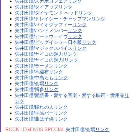
矢井田瞳/スカボロフェア
矢井田瞳/タイアップ
矢井田瞳/ダイヤモンド ヘッド
矢井田瞳/トレイシー・チャップマン
矢井田瞳/バイオグラフィー
矢井田瞳/バンドメンバー
矢井田瞳/ヒートウェイヴ
矢井田瞳/ビッグイシュー日本版
矢井田瞳/マジックスパイス
矢井田瞳/ヤイコの魅力
矢井田瞳/ヤイコの魅力!
矢井田瞳/ラーメン
矢井田瞳/不繊布
矢井田瞳/中島らも
矢井田瞳/会場
矢井田瞳/博多
矢井田瞳/愛読書・愛する音楽・愛する映画・愛用品
矢井田瞳/憧れの人
矢井田瞳/手品バー
矢井田瞳/曲は子供
ROCK LEGENDS SPECIAL
矢井田瞳/会場