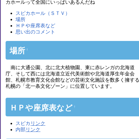
カホールって全国にいっぱいあるんだね
スピカホール（ＳＴＶ）
場所
ＨＰや座席表など
思い出のコメント
場所
†
南に大通公園、北に北大植物園、東に赤レンガの北海道
庁、そして西には北海道立近代美術館や北海道厚生年金会
館、札幌市教育文化会館などの芸術文化施設を数多く擁す
札幌の「北一条文化ゾーン」に位置しています。
ＨＰや座席表など
†
スピカ
内部