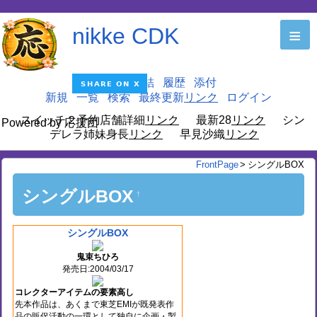
nikke CDK
≡
編集
凍結
履歴
添付
新規
一覧
検索
最終更新
ログイン
スイッチ２予約店舗詳細
最新28
シン
Powered by 応援団
デレラ姉妹身長
早見沙織
FrontPage
>
シングルBOX
シングルBOX
†
シングルBOX
鬼束ちひろ
発売日:2004/03/17
コレクターアイテムの要素高し
先本作品は、あくまで東芝EMIが既発表作
品の販促活動の一環として独自に企画・製