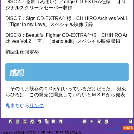
DISC 4：眩暈（めまい）／edge CD-EXTRA仕様： オリ
ジナルスクリーンセーバー収録
DISC 7：Sign CD-EXTRA仕様：CHIHIRO Archives Vol.1
「Tiger in my Love」スペシャル映像収録
DISC 8：Beautiful Fighter CD-EXTRA仕様：CHIHIRO Ar
chives Vol.2 「声」（piano edit）スペシャル映像収録
初回生産限定盤
↑
感想
†
そのまま既存のＣＤがはいっているだけだった。 鬼束
ちひろは この発売に同意していないとＭＳＲから発表
鬼束ちひろ
Last-modified: 2025-11-25 (火) 15:25:55
(254d)