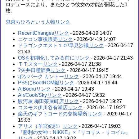
ロデュースにより、またひとつ彼女の才能が開花した1
枚。
鬼束ちひろという人物
RecentChanges
- 2026-04-19 14:07
ニケコン事後販売
- 2026-04-19 14:07
ドラゴンクエスト１０/早見沙織
- 2026-04-17
21:43
OSを初期化してみる前に
- 2026-04-17 21:43
ＴＴスター
- 2026-04-17 21:38
?矢井田瞳辞典
- 2026-04-17 19:45
ポケパーク カントー
- 2026-04-17 19:44
PS5にBootROM鍵
- 2026-04-17 19:44
AIBooru
- 2026-04-17 19:43
Air/Cook/Sky
- 2026-04-17 19:32
駿河屋 梅田茶屋町店
- 2026-04-17 19:27
コスモス伊川谷有瀬店
- 2026-04-17 19:27
楽天のギフトコードの交換場所
- 2026-04-17
19:03
アリス（羊宮妃那）
- 2026-04-17 19:03
『勝利の女神：NIKKE』×『リコリス・リコイル』
- 2026-04-17 19:02