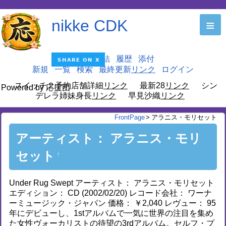
nikke CDK
≡
編集
凍結
履歴
添付
新規
一覧
検索
最終更新
ログイン
スイッチ２予約店舗詳細
最新28
シン
Powered by 応援団
デレラ姉妹身長
早見沙織
FrontPage
>
アラニス・モリセット
アーティスト： アラニス・モリ
セット
†
Under Rug Swept アーティスト： アラニス・モリセット
エディション： CD (2002/02/20) レコード会社： ワーナ
ーミュージック・ジャパン 価格： ￥2,040 レヴュー： 95
年にデビューし、1stアルバムで一気に世界の注目を集め
た女性ヴォーカリストの待望の3rdアルバム。セルフ・プ