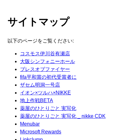
サイトマップ
以下のページをご覧ください:
コスモス伊川谷有瀬店
大阪シンフォニーホール
ブレスオブファイヤー
fifa平和賞の初代受賞者に
ザセム明洞一号店
イオン×ツルハ×NIKKE
地上作戦BETA
薬屋のひとりごと 実写化
薬屋のひとりごと 実写化 _ nikke CDK
Menubar
Microsoft Rewards
Linkclump