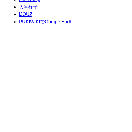
大谷祥子
IJOUZ
PUKIWIKIでGoogle Earth