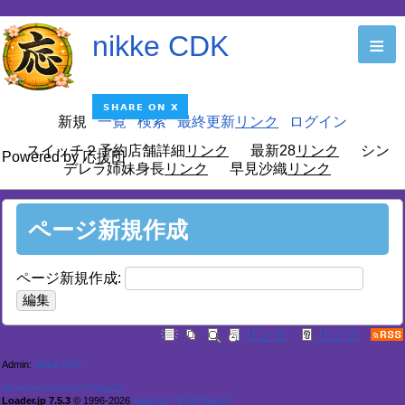
nikke CDK
≡
新規
一覧
検索
最終更新
ログイン
スイッチ２予約店舗詳細
最新28
シン
Powered by 応援団
デレラ姉妹身長
早見沙織
ページ新規作成
ページ新規作成:
Admin:
nikke CDK
http://neogamma.loader.jp/?.html
Loader.jp 7.5.3
© 1996-2026
loader.jp TEAM Maruri