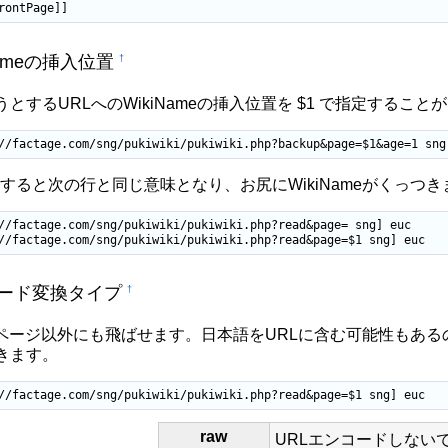
rontPage]]
Nameの挿入位置
†
とするURLへのWikiNameの挿入位置を $1 で指定すること
//factage.com/sng/pukiwiki/pukiwiki.php?backup&page=$1&age=1 sng
略すると次の行と同じ意味となり、お尻にWikiNameがくっつき
//factage.com/sng/pukiwiki/pukiwiki.php?read&page= sng] euc

//factage.com/sng/pukiwiki/pukiwiki.php?read&page=$1 sng] euc
ード変換タイプ
†
Wikiページ以外にも飛ばせます。日本語をURLに含む可能性も
きます。
//factage.com/sng/pukiwiki/pukiwiki.php?read&page=$1 sng] euc
raw
URLエンコードしない