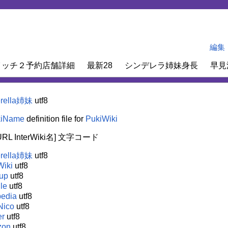
編集
イッチ２予約店舗詳細
最新28
シンデレラ姉妹身長
早見
erella姉妹
utf8
kiName
definition file for
PukiWiki
[URL InterWiki名] 文字コード
erella姉妹
utf8
Wiki
utf8
up
utf8
le
utf8
pedia
utf8
Nico
utf8
er
utf8
zon
utf8