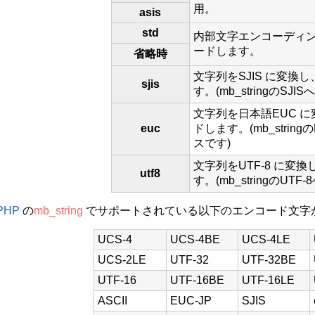
用。
asis
std
内部文字エンコーディン
ードします。
省略時
文字列をSJIS に変換
sjis
す。(mb_stringのSJ
文字列を日本語EUC に
euc
ドします。(mb_strin
スです)
文字列をUTF-8 に変
utf8
す。(mb_stringのUT
PHP
の
mb_string
でサポートされている以下のエンコード文字
UCS-4
UCS-4BE
UCS-4LE
UCS-2LE
UTF-32
UTF-32BE
UTF-16
UTF-16BE
UTF-16LE
ASCII
EUC-JP
SJIS