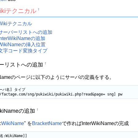
rWikiテクニカル
†
erWikiテクニカル
サーバーリストへの追加
InterWikiNameの追加
WikiNameの挿入位置
文字コード変換タイプ
ーリストへの追加
†
WikiNameのページに以下のようにサーバの定義をする。
サーバ名] タイプ

/factage.com/sng/pukiwiki/pukiwiki.php?read&page= sng] pw
WikiNameの追加
†
:
WikiName
" を
BracketName
で作ればInterWikiNameの完成
:WikiName]]
