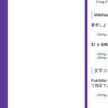
[[sng:F
Wiki
要求しよう
-[http:
$1 を省
-[http:
-[http:
文字コ
Puki
て指定で
-[http: