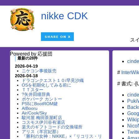
nikke CDK
ス
Powered by 応援団
最新の28件
cind
2026-04-19
ニケコン事後販売
#
InterWi
2026-04-18
ドラゴンクエスト１０/早見沙織
# 書式: -
OSを初期化してみる前に
ＴＴスター
?矢井田瞳辞典
cind
ポケパーク カントー
Puki
PS5にBootROM鍵
Back
AIBooru
Air/Cook/Sky
Goog
駿河屋 梅田茶屋町店
Wiki
コスモス伊川谷有瀬店
Nico
楽天のギフトコードの交換場所
アリス（羊宮妃那）
Twitt
『勝利の女神：NIKKE』×『リコリス・リ
Ama