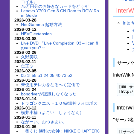
コイル』
75万円分のお好きなカードをどうぞ
Inte
Lenovo Y700 Gen 3 CN Rom to ROW Ro
m Guide
2026-03-28
Int
NeoGamma 起動方法
2026-03-12
HEVC extension
2026-03-08
Live DVD 「Live Completion ‘03～i can fl
y,can you?～
2026-02-26
久野美咲
2026-02-11
サーバ
仁王３
2026-02-05
Inter
0b 1f 55 a1 24 05 40 73 e2
2026-01-28
未使用テレカをなるべく定価で
[URL 
2026-01-24
[http:/
bondriverが認識しなくなった
2026-01-14
ドラゴンクエスト１０/破壊神フォロボス
Inter
2026-01-12
横井小楠（よこい しょうなん）
2026-01-11
"サーバ名
ながーい、おつきあい。
2026-01-06
一番くじ 勝利の女神：NIKKE CHAPTER6
[[サーバ名